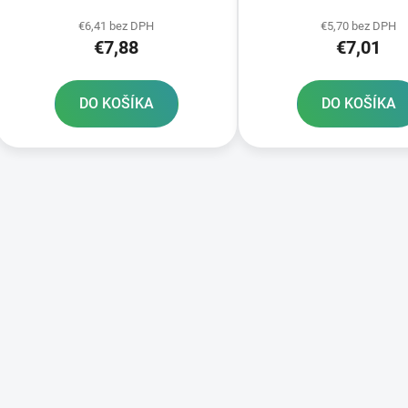
k
t
€6,41 bez DPH
€5,70 bez DPH
€7,88
€7,01
o
v
DO KOŠÍKA
DO KOŠÍKA
O
v
l
á
d
a
c
i
e
p
r
v