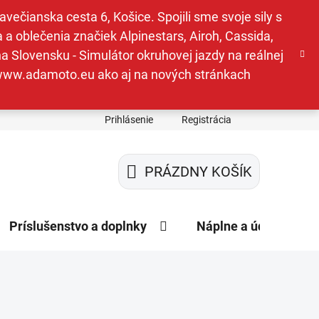
ečianska cesta 6, Košice. Spojili sme svoje sily s
a oblečenia značiek Alpinestars, Airoh, Cassida,
a Slovensku - Simulátor okruhovej jazdy na reálnej
e www.adamoto.eu ako aj na nových stránkach
Prihlásenie
Registrácia
PRÁZDNY KOŠÍK
NÁKUPNÝ
KOŠÍK
Príslušenstvo a doplnky
Náplne a údržba