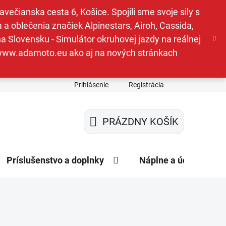
ečianska cesta 6, Košice. Spojili sme svoje sily s
a oblečenia značiek Alpinestars, Airoh, Cassida,
a Slovensku - Simulátor okruhovej jazdy na reálnej
e www.adamoto.eu ako aj na nových stránkach
Prihlásenie
Registrácia
PRÁZDNY KOŠÍK
NÁKUPNÝ
KOŠÍK
Príslušenstvo a doplnky
Náplne a údržba