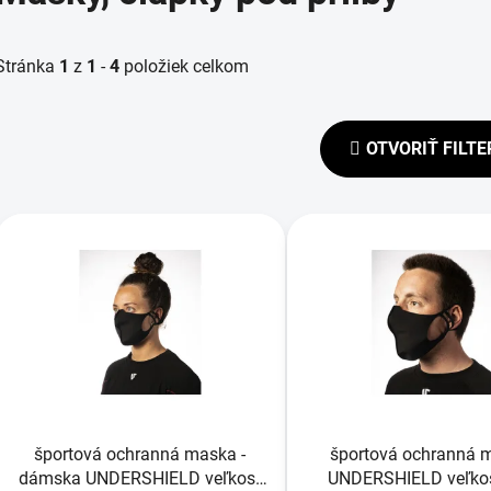
Stránka
1
z
1
-
4
položiek celkom
OTVORIŤ FILTE
V
ý
p
s
p
r
o
d
športová ochranná maska -
športová ochranná 
u
dámska UNDERSHIELD veľkosť
UNDERSHIELD veľkos