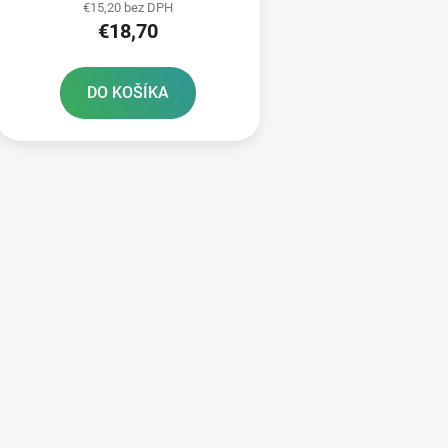
€15,20 bez DPH
€18,70
DO KOŠÍKA
O
v
l
á
d
a
c
i
e
p
r
v
k