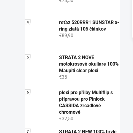
€73,50
reťaz 520RRR1 SUNSTAR x-
ring zlatá 106 článkov
€89,90
STRATA 2 NOVÉ
motokrosové okuliare 100%
Maupiti clear plexi
€35
plexi pro přilby Multiflip s
přípravou pro Pinlock
CASSIDA zrcadlové
chromové
€32,50
STRATA 2 NEW 100% brýle