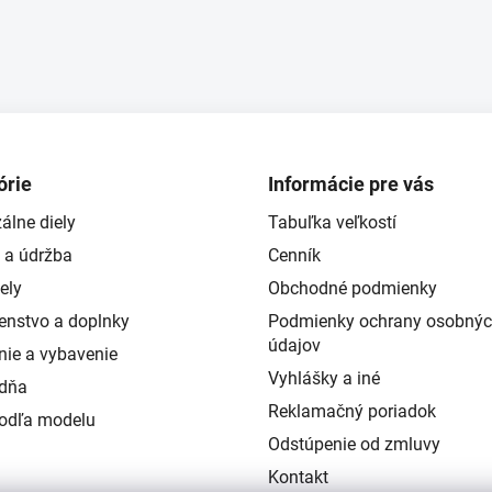
y
v
ý
p
i
s
u
órie
Informácie pre vás
álne diely
Tabuľka veľkostí
 a údržba
Cenník
ely
Obchodné podmienky
šenstvo a doplnky
Podmienky ochrany osobný
údajov
nie a vybavenie
Vyhlášky a iné
ždňa
Reklamačný poriadok
podľa modelu
Odstúpenie od zmluvy
Kontakt