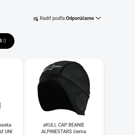
R
Radiť podľa:
Odporúčame
a
d
e
R
n
i
e
p
r
o
d
u
k
t
o
maska
sKULL CAP BEANIE
v
ť UNI
ALPINESTARS čierna