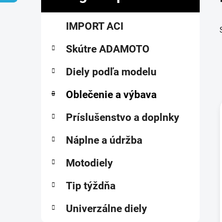
č
K
Preskočiť
n
IMPORT ACI
a
kategórie
ý
t
p
Skútre ADAMOTO
e
a
g
ó
Diely podľa modelu
n
r
e
i
Oblečenie a výbava
l
e
Príslušenstvo a doplnky
i
Náplne a údržba
Motodiely
Tip týždňa
Univerzálne diely