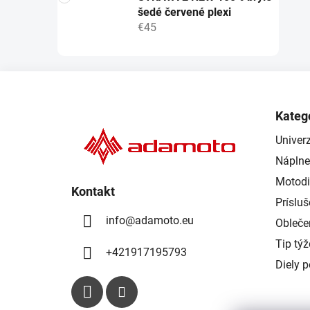
šedé červené plexi
€45
Z
á
Kateg
p
Univerz
ä
Náplne
t
i
Motodi
Kontakt
e
Príslu
info
@
adamoto.eu
Obleče
Tip tý
+421917195793
Diely 