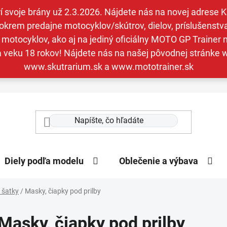
svoje brány už 2.3.2026. Nájdete nás na novej adrese Kav
krem predajne motocyklov/skútrov, dielov, príslušenstva 
otocyklov, ako aj na jediný oficiálny MOTO GP Trainer n
a veku 18 rokov! Nájdete nás na našej pôvodnej stránk
www.skutrarium.sk a www.mototrainer.sk
Diely podľa modelu
Oblečenie a výbava
 šatky
/
Masky, čiapky pod prilby
Masky, čiapky pod prilby