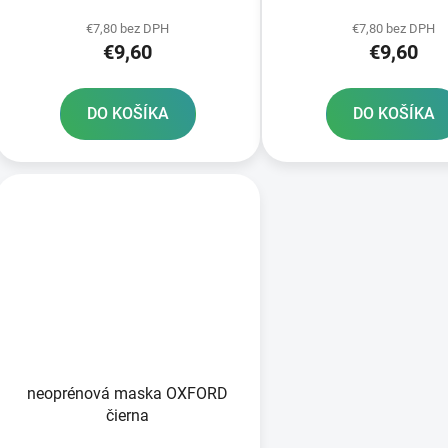
k
UNI
t
€7,80 bez DPH
€7,80 bez DPH
€9,60
€9,60
o
v
DO KOŠÍKA
DO KOŠÍKA
neoprénová maska OXFORD
čierna