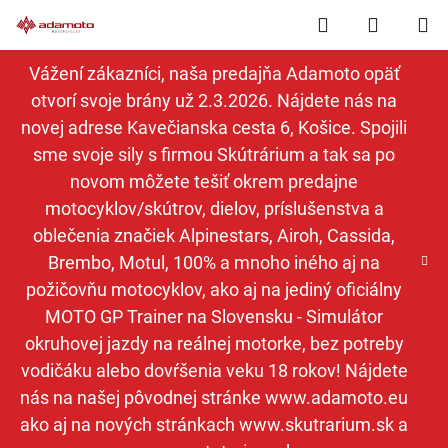
Prejsť
Hľadať
NÁKUP
na
obsah
KOŠÍK
Vážení zákazníci, naša predajňa Adamoto opäť
otvorí svoje brány už 2.3.2026. Nájdete nás na
novej adrese Kavečianska cesta 6, Košice. Spojili
sme svoje sily s firmou Skútrárium a tak sa po
novom môžete tešiť okrem predajne
motocyklov/skútrov, dielov, príslušenstva a
oblečenia značiek Alpinestars, Airoh, Cassida,
Brembo, Motul, 100% a mnoho iného aj na
požičovňu motocyklov, ako aj na jediný oficiálny
MOTO GP Trainer na Slovensku - Simulátor
okruhovej jazdy na reálnej motorke, bez potreby
vodičáku alebo dovŕšenia veku 18 rokov! Nájdete
nás na našej pôvodnej stránke www.adamoto.eu
ako aj na nových stránkach www.skutrarium.sk a