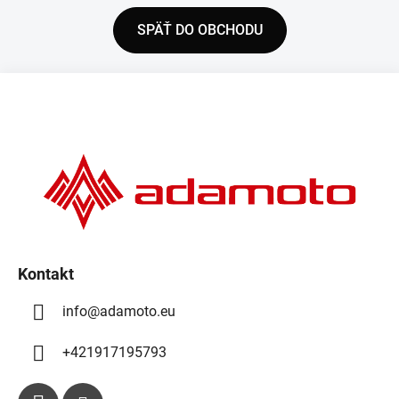
SPÄŤ DO OBCHODU
Z
á
p
ä
t
i
e
Kontakt
info
@
adamoto.eu
+421917195793