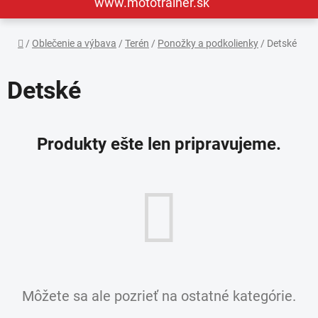
www.mototrainer.sk
Domov
/
Oblečenie a výbava
/
Terén
/
Ponožky a podkolienky
/
Detské
Detské
Produkty ešte len pripravujeme.
Môžete sa ale pozrieť na ostatné kategórie.