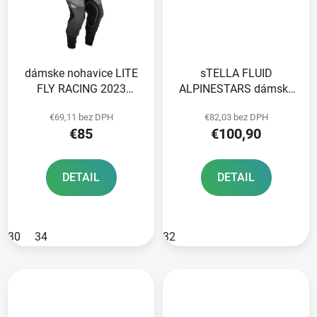
dámske nohavice LITE
sTELLA FLUID
FLY RACING 2023
ALPINESTARS dámske
grey/black
nohavice biela/fialová
€69,11 bez DPH
€82,03 bez DPH
2024
€85
€100,90
DETAIL
DETAIL
30
34
32