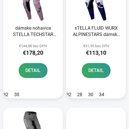
o
s
d
p
u
r
k
dámske nohavice
sTELLA FLUID WURX
o
t
STELLA TECHSTAR
ALPINESTARS dámske
d
o
MELT ALPINESTARS
nohavice
u
v
€144,88 bez DPH
€91,95 bez DPH
black/cream/yellow
viacfarebné/biele 2025
k
€178,20
€113,10
2025
t
o
DETAIL
DETAIL
v
32
30
32
28
30
34