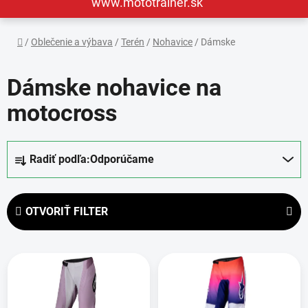
www.mototrainer.sk
Domov
/
Oblečenie a výbava
/
Terén
/
Nohavice
/
Dámske
Dámske nohavice na
motocross
R
Radiť podľa:
Odporúčame
a
d
e
OTVORIŤ FILTER
n
i
V
e
ý
p
p
r
i