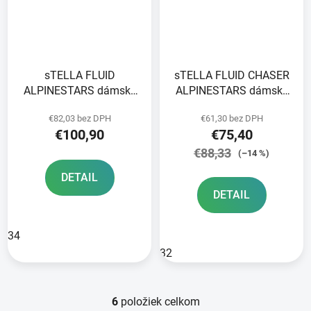
sTELLA FLUID
sTELLA FLUID CHASER
ALPINESTARS dámske
ALPINESTARS dámske
nohavice black/white
nohavice black/pink fluo
€82,03 bez DPH
€61,30 bez DPH
2024
€100,90
€75,40
€88,33
(–14 %)
DETAIL
DETAIL
34
32
6
položiek celkom
O