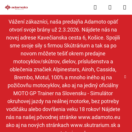
Prejsť
Hľadať
NÁKUP
na
obsah
KOŠÍK
Vážení zákazníci, naša predajňa Adamoto opäť
otvorí svoje brány už 2.3.2026. Nájdete nás na
novej adrese Kavečianska cesta 6, Košice. Spojili
sme svoje sily s firmou Skútrárium a tak sa po
novom môžete tešiť okrem predajne
motocyklov/skútrov, dielov, príslušenstva a
oblečenia značiek Alpinestars, Airoh, Cassida,
Brembo, Motul, 100% a mnoho iného aj na
požičovňu motocyklov, ako aj na jediný oficiálny
MOTO GP Trainer na Slovensku - Simulátor
okruhovej jazdy na reálnej motorke, bez potreby
vodičáku alebo dovŕšenia veku 18 rokov! Nájdete
nás na našej pôvodnej stránke www.adamoto.eu
ako aj na nových stránkach www.skutrarium.sk a