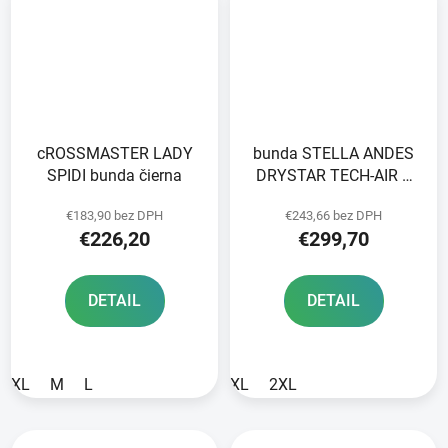
cROSSMASTER LADY
bunda STELLA ANDES
SPIDI bunda čierna
DRYSTAR TECH-AIR 5
kompatibilná
€183,90 bez DPH
€243,66 bez DPH
ALPINESTARS dámska
€226,20
€299,70
svetlo šedá/tmavo
šedá/čierna/ružová fluo
2025
DETAIL
DETAIL
XL
M
L
XL
2XL