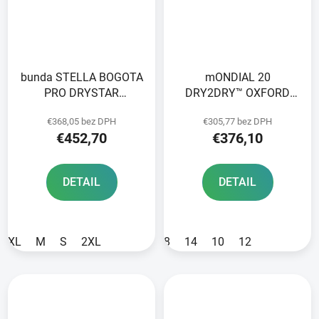
bunda STELLA BOGOTA
mONDIAL 20
PRO DRYSTAR
DRY2DRY™ OXFORD
ALPINESTARS dámska
ADVANCED bunda
€368,05 bez DPH
€305,77 bez DPH
čierna/sivá/žltá fluo
svetlo šedá/čierna/
€452,70
€376,10
2025
červená
DETAIL
DETAIL
XL
M
S
2XL
8
14
10
12