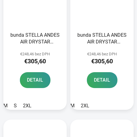
bunda STELLA ANDES
bunda STELLA ANDES
AIR DRYSTAR
AIR DRYSTAR
ALPINESTARS dámska
ALPINESTARS dámska
€248,46 bez DPH
€248,46 bez DPH
svetlo šedá/tmavo
čierna 2025
€305,60
€305,60
šedá/čierna/žltá fluo
2025
DETAIL
DETAIL
M
S
2XL
M
2XL