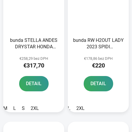
bunda STELLA ANDES
bunda RW H2OUT LADY
DRYSTAR HONDA
2023 SPIDI
collection TECH-AIR 5
čierna/vojenská zelená
€258,29 bez DPH
€178,86 bez DPH
kompatibilná
€317,70
€220
ALPINESTARS dámska
svetlo šedá/
čierna/modrá/červená
DETAIL
DETAIL
2025
M
L
S
2XL
L
2XL