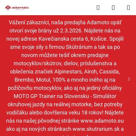
Prejsť
Hľadať
NÁKUP
na
obsah
KOŠÍK
Vážení zákazníci, naša predajňa Adamoto opäť
otvorí svoje brány už 2.3.2026. Nájdete nás na
novej adrese Kavečianska cesta 6, Košice. Spojili
sme svoje sily s firmou Skútrárium a tak sa po
novom môžete tešiť okrem predajne
motocyklov/skútrov, dielov, príslušenstva a
oblečenia značiek Alpinestars, Airoh, Cassida,
Brembo, Motul, 100% a mnoho iného aj na
požičovňu motocyklov, ako aj na jediný oficiálny
MOTO GP Trainer na Slovensku - Simulátor
okruhovej jazdy na reálnej motorke, bez potreby
vodičáku alebo dovŕšenia veku 18 rokov! Nájdete
nás na našej pôvodnej stránke www.adamoto.eu
ako aj na nových stránkach www.skutrarium.sk a