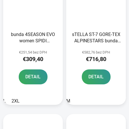
bunda 4SEASON EVO
sTELLA ST-7 GORE-TEX
women SPIDI
ALPINESTARS bunda
black/grey/fluo yellow
svetlo šedá/modrá/
€251,54 bez DPH
€582,76 bez DPH
čierna 2025
€309,40
€716,80
DETAIL
DETAIL
L
2XL
M