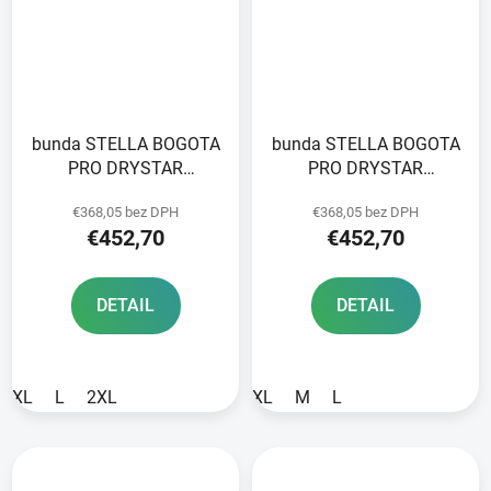
bunda STELLA BOGOTA
bunda STELLA BOGOTA
PRO DRYSTAR
PRO DRYSTAR
ALPINESTARS dámska
ALPINESTARS dámska
€368,05 bez DPH
€368,05 bez DPH
šedá/tmavosivá/čierna/
čierna 2025
€452,70
€452,70
žltá fluo 2025
DETAIL
DETAIL
XL
L
2XL
XL
M
L