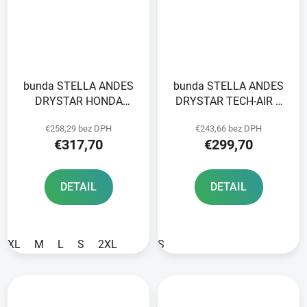
bunda STELLA ANDES
bunda STELLA ANDES
DRYSTAR HONDA
DRYSTAR TECH-AIR 5
collection TECH-AIR 5
kompatibilná
€258,29 bez DPH
€243,66 bez DPH
kompatibilná
ALPINESTARS tmavo
€317,70
€299,70
ALPINESTARS dámska
modrá/čierna/svetlo
čierna/sivá/červená
šedá/červená 2025
2025
DETAIL
DETAIL
XL
M
L
S
2XL
S