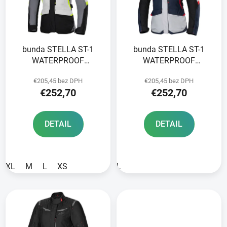
o
s
d
p
u
r
k
bunda STELLA ST-1
bunda STELLA ST-1
o
t
WATERPROOF
WATERPROOF
d
o
ALPINESTARS svetlo
ALPINESTARS tmavo
u
v
€205,45 bez DPH
€205,45 bez DPH
šedá/čierna/žltá fluo
modrá/čierna/červená
k
€252,70
€252,70
2025
2025
t
o
DETAIL
DETAIL
v
XL
M
L
XS
L