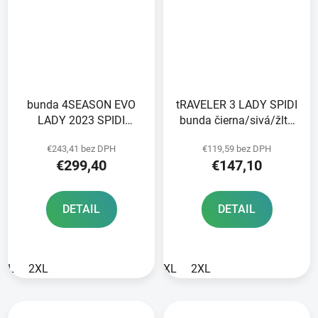
bunda 4SEASON EVO
tRAVELER 3 LADY SPIDI
LADY 2023 SPIDI
bunda čierna/sivá/žltá
black/military green
fluo
€243,41 bez DPH
€119,59 bez DPH
€299,40
€147,10
DETAIL
DETAIL
L
2XL
XL
2XL