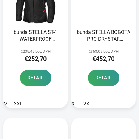
bunda STELLA ST-1
bunda STELLA BOGOTA
WATERPROOF
PRO DRYSTAR
ALPINESTARS čierna
ALPINESTARS dámska
€205,45 bez DPH
€368,05 bez DPH
2025
šedá/čierna/modrá
€252,70
€452,70
2025
DETAIL
DETAIL
M
3XL
XL
2XL