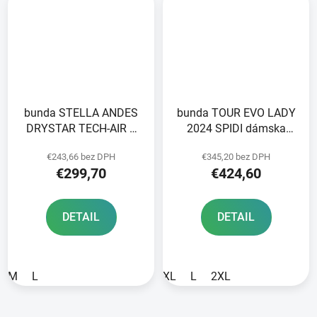
bunda STELLA ANDES
bunda TOUR EVO LADY
DRYSTAR TECH-AIR 5
2024 SPIDI dámska
kompatibilná
čierna
€243,66 bez DPH
€345,20 bez DPH
ALPINESTARS
€299,70
€424,60
black/dark grey 2025
DETAIL
DETAIL
M
L
XL
L
2XL