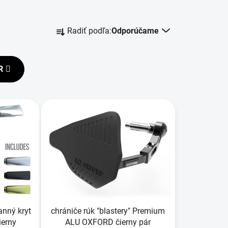
R
Radiť podľa:
Odporúčame
a
d
e
R
n
i
e
p
r
o
d
u
k
t
o
anný kryt
chrániče rúk "blastery" Premium
v
ierny
ALU OXFORD čierny pár