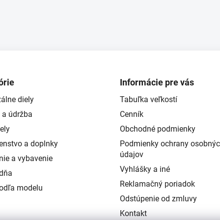
y
v
ý
p
i
s
u
órie
Informácie pre vás
álne diely
Tabuľka veľkostí
 a údržba
Cenník
ely
Obchodné podmienky
šenstvo a doplnky
Podmienky ochrany osobný
údajov
nie a vybavenie
Vyhlášky a iné
ždňa
Reklamačný poriadok
podľa modelu
Odstúpenie od zmluvy
Kontakt