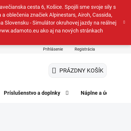
ečianska cesta 6, Košice. Spojili sme svoje sily s
a oblečenia značiek Alpinestars, Airoh, Cassida,
a Slovensku - Simulátor okruhovej jazdy na reálnej
e www.adamoto.eu ako aj na nových stránkach
Prihlásenie
Registrácia
PRÁZDNY KOŠÍK
NÁKUPNÝ
KOŠÍK
Príslušenstvo a doplnky
Náplne a údržba