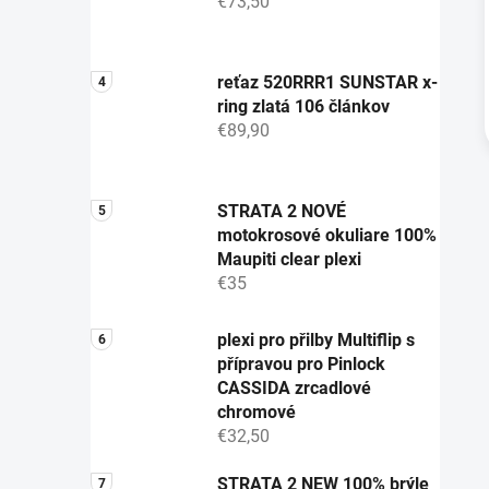
€73,50
reťaz 520RRR1 SUNSTAR x-
ring zlatá 106 článkov
€89,90
STRATA 2 NOVÉ
motokrosové okuliare 100%
Maupiti clear plexi
€35
plexi pro přilby Multiflip s
přípravou pro Pinlock
CASSIDA zrcadlové
chromové
€32,50
STRATA 2 NEW 100% brýle