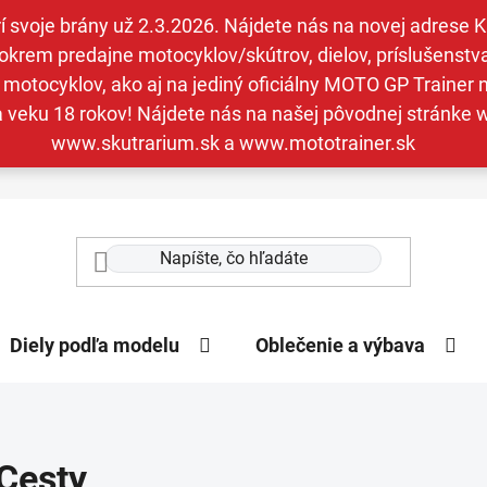
svoje brány už 2.3.2026. Nájdete nás na novej adrese Kav
krem predajne motocyklov/skútrov, dielov, príslušenstva 
otocyklov, ako aj na jediný oficiálny MOTO GP Trainer n
a veku 18 rokov! Nájdete nás na našej pôvodnej stránk
www.skutrarium.sk a www.mototrainer.sk
Diely podľa modelu
Oblečenie a výbava
Cesty