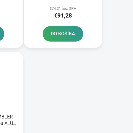
€74,21 bez DPH
€91,28
DO KOŠÍKA
AMBLER
ou ALU
ntážnej