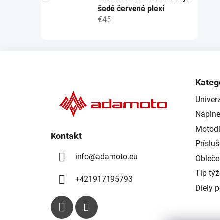
šedé červené plexi
€45
Z
á
Kateg
p
Univerz
ä
Náplne
t
i
Motodi
Kontakt
e
Príslu
info
@
adamoto.eu
Obleče
Tip tý
+421917195793
Diely 