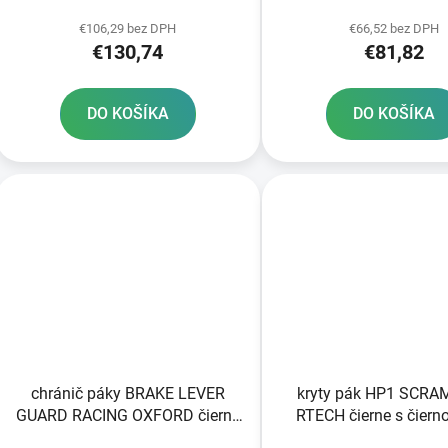
k
t
€106,29 bez DPH
€66,52 bez DPH
€130,74
€81,82
o
v
DO KOŠÍKA
DO KOŠÍKA
chránič páky BRAKE LEVER
kryty pák HP1 SCR
GUARD RACING OXFORD čierny
RTECH čierne s čiern
1ks aplikácia P
výstuhou vrátane mo