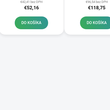
€42,41 bez DPH
€96,54 bez DPH
sady
€52,16
€118,75
DO KOŠÍKA
DO KOŠÍKA
O
v
l
á
d
a
c
i
e
p
r
v
k