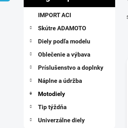
č
K
Preskočiť
n
IMPORT ACI
a
kategórie
ý
t
p
Skútre ADAMOTO
e
a
g
ó
Diely podľa modelu
n
r
e
i
Oblečenie a výbava
l
e
Príslušenstvo a doplnky
i
Náplne a údržba
Motodiely
Tip týždňa
Univerzálne diely