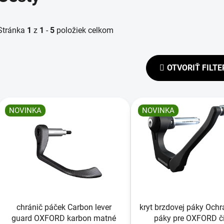
Stránka
1
z
1
-
5
položiek celkom
OTVORIŤ FILTE
V
ý
NOVINKA
NOVINKA
p
s
p
r
o
d
chránič páček Carbon lever
kryt brzdovej páky Ochr
u
guard OXFORD karbon matné
páky pre OXFORD č