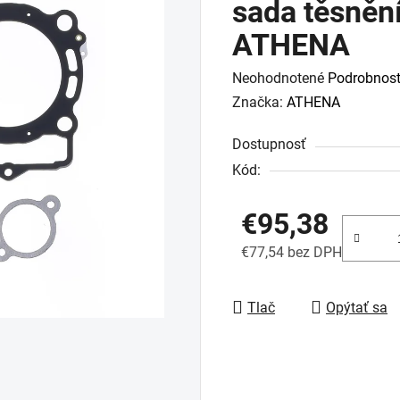
sada těsnění
ATHENA
Priemerné
Neohodnotené
Podrobnost
hodnotenie
Značka:
ATHENA
produktu
Dostupnosť
je
Kód:
0,0
z
€95,38
5
hviezdičiek.
€77,54 bez DPH
Jednotková cena:
Tlač
Opýtať sa