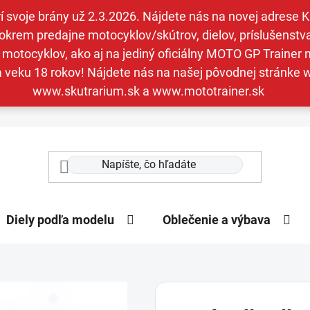
svoje brány už 2.3.2026. Nájdete nás na novej adrese Kav
krem predajne motocyklov/skútrov, dielov, príslušenstva 
otocyklov, ako aj na jediný oficiálny MOTO GP Trainer n
a veku 18 rokov! Nájdete nás na našej pôvodnej stránk
www.skutrarium.sk a www.mototrainer.sk
Diely podľa modelu
Oblečenie a výbava