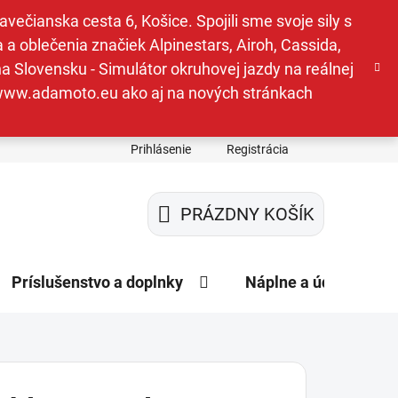
ečianska cesta 6, Košice. Spojili sme svoje sily s
a oblečenia značiek Alpinestars, Airoh, Cassida,
a Slovensku - Simulátor okruhovej jazdy na reálnej
e www.adamoto.eu ako aj na nových stránkach
Prihlásenie
Registrácia
PRÁZDNY KOŠÍK
NÁKUPNÝ
KOŠÍK
Príslušenstvo a doplnky
Náplne a údržba