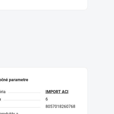
očné parametre
ria
IMPORT ACI
a
6
8057018260768
produkty a