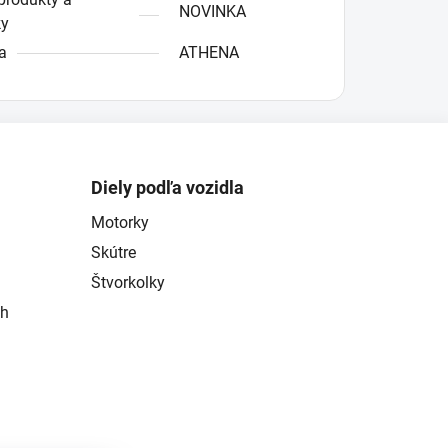
NOVINKA
ky
a
ATHENA
Diely podľa vozidla
Motorky
Skútre
Štvorkolky
ch