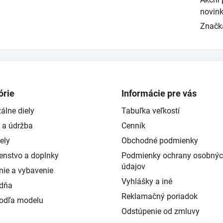
novin
Značk
órie
Informácie pre vás
álne diely
Tabuľka veľkostí
 a údržba
Cenník
ely
Obchodné podmienky
šenstvo a doplnky
Podmienky ochrany osobný
údajov
nie a vybavenie
Vyhlášky a iné
ždňa
Reklamačný poriadok
podľa modelu
Odstúpenie od zmluvy