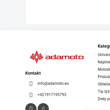
Z
á
Kateg
p
Univerz
ä
Náplne
t
i
Motodi
Kontakt
e
Príslu
info
@
adamoto.eu
Obleče
Tip tý
+421917195793
Diely 