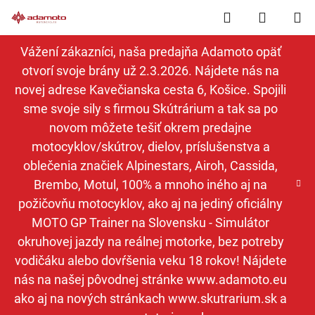
Prejsť
Hľadať
NÁKUP
na
obsah
KOŠÍK
Vážení zákazníci, naša predajňa Adamoto opäť
otvorí svoje brány už 2.3.2026. Nájdete nás na
novej adrese Kavečianska cesta 6, Košice. Spojili
sme svoje sily s firmou Skútrárium a tak sa po
novom môžete tešiť okrem predajne
motocyklov/skútrov, dielov, príslušenstva a
oblečenia značiek Alpinestars, Airoh, Cassida,
Brembo, Motul, 100% a mnoho iného aj na
požičovňu motocyklov, ako aj na jediný oficiálny
MOTO GP Trainer na Slovensku - Simulátor
okruhovej jazdy na reálnej motorke, bez potreby
vodičáku alebo dovŕšenia veku 18 rokov! Nájdete
nás na našej pôvodnej stránke www.adamoto.eu
ako aj na nových stránkach www.skutrarium.sk a