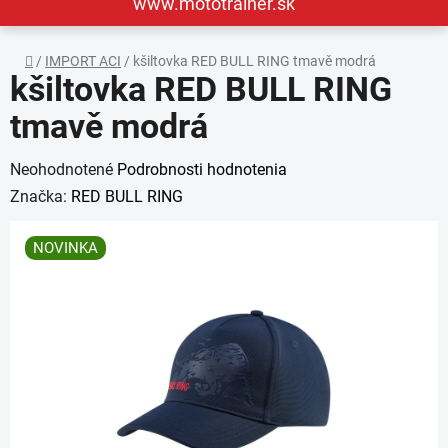
www.mototrainer.sk
Domov
/
IMPORT ACI
/
kšiltovka RED BULL RING tmavě modrá
kšiltovka RED BULL RING
tmavě modrá
Priemerné
Neohodnotené
Podrobnosti hodnotenia
hodnotenie
Značka:
RED BULL RING
produktu
NOVINKA
je
0,0
z
5
hviezdičiek.