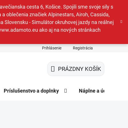
ečianska cesta 6, Košice. Spojili sme svoje sily s
a oblečenia značiek Alpinestars, Airoh, Cassida,
a Slovensku - Simulátor okruhovej jazdy na reálnej
e www.adamoto.eu ako aj na nových stránkach
Prihlásenie
Registrácia
PRÁZDNY KOŠÍK
NÁKUPNÝ
KOŠÍK
Príslušenstvo a doplnky
Náplne a údržba