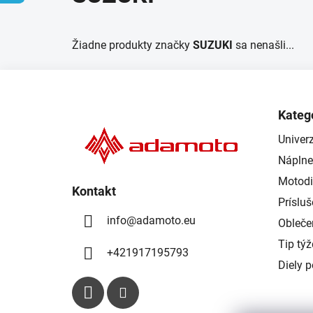
Žiadne produkty značky
SUZUKI
sa nenašli...
Z
á
Kateg
p
Univerz
ä
Náplne
t
i
Motodi
Kontakt
e
Príslu
info
@
adamoto.eu
Obleče
Tip tý
+421917195793
Diely 