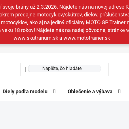
svoje brány už 2.3.2026. Nájdete nás na novej adrese Kav
krem predajne motocyklov/skútrov, dielov, príslušenstva 
otocyklov, ako aj na jediný oficiálny MOTO GP Trainer n
a veku 18 rokov! Nájdete nás na našej pôvodnej stránk
www.skutrarium.sk a www.mototrainer.sk
Diely podľa modelu
Oblečenie a výbava