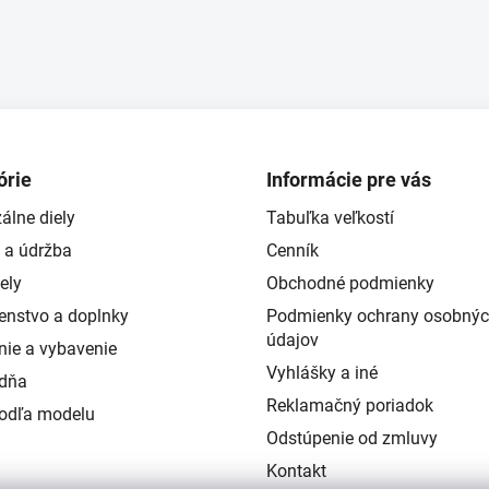
órie
Informácie pre vás
álne diely
Tabuľka veľkostí
 a údržba
Cenník
ely
Obchodné podmienky
šenstvo a doplnky
Podmienky ochrany osobný
údajov
nie a vybavenie
Vyhlášky a iné
ždňa
Reklamačný poriadok
podľa modelu
Odstúpenie od zmluvy
Kontakt