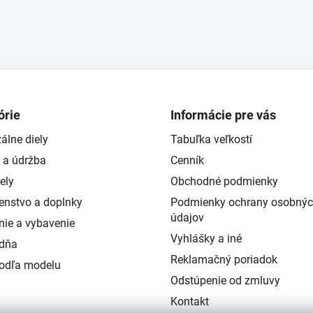
órie
Informácie pre vás
álne diely
Tabuľka veľkostí
 a údržba
Cenník
ely
Obchodné podmienky
šenstvo a doplnky
Podmienky ochrany osobný
údajov
nie a vybavenie
Vyhlášky a iné
ždňa
Reklamačný poriadok
podľa modelu
Odstúpenie od zmluvy
Kontakt