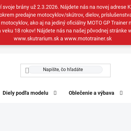
svoje brány už 2.3.2026. Nájdete nás na novej adrese Kav
krem predajne motocyklov/skútrov, dielov, príslušenstva 
otocyklov, ako aj na jediný oficiálny MOTO GP Trainer n
a veku 18 rokov! Nájdete nás na našej pôvodnej stránk
www.skutrarium.sk a www.mototrainer.sk
Diely podľa modelu
Oblečenie a výbava