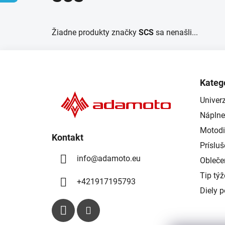
Žiadne produkty značky
SCS
sa nenašli...
Z
á
Kateg
p
Univerz
ä
Náplne
t
i
Motodi
Kontakt
e
Príslu
info
@
adamoto.eu
Obleče
Tip tý
+421917195793
Diely 