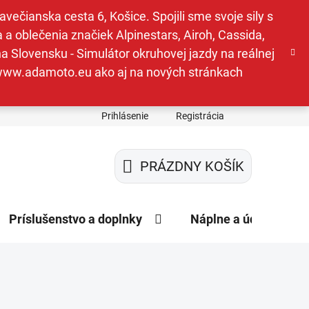
ečianska cesta 6, Košice. Spojili sme svoje sily s
a oblečenia značiek Alpinestars, Airoh, Cassida,
a Slovensku - Simulátor okruhovej jazdy na reálnej
e www.adamoto.eu ako aj na nových stránkach
Prihlásenie
Registrácia
PRÁZDNY KOŠÍK
NÁKUPNÝ
KOŠÍK
Príslušenstvo a doplnky
Náplne a údržba