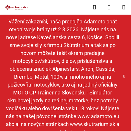
Prejsť
Hľadať
NÁKUP
na
obsah
KOŠÍK
Vážení zákazníci, naša predajňa Adamoto opäť
otvorí svoje brány už 2.3.2026. Nájdete nás na
novej adrese Kavečianska cesta 6, Košice. Spojili
sme svoje sily s firmou Skútrárium a tak sa po
novom môžete tešiť okrem predajne
motocyklov/skútrov, dielov, príslušenstva a
oblečenia značiek Alpinestars, Airoh, Cassida,
Brembo, Motul, 100% a mnoho iného aj na
požičovňu motocyklov, ako aj na jediný oficiálny
MOTO GP Trainer na Slovensku - Simulátor
okruhovej jazdy na reálnej motorke, bez potreby
vodičáku alebo dovŕšenia veku 18 rokov! Nájdete
nás na našej pôvodnej stránke www.adamoto.eu
ako aj na nových stránkach www.skutrarium.sk a