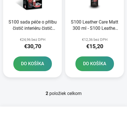
s
p
p
r
r
o
S100 sada péče o přilbu
S100 Leather Care Matt
o
d
čistič interiéru čistič
300 ml - S100 Leather
d
u
plexi utěrka - Helmet
Care Matt 300 ml
u
k
€24,96 bez DPH
€12,36 bez DPH
Care Kit
k
t
€30,70
€15,20
t
o
o
v
DO KOŠÍKA
DO KOŠÍKA
v
2
položiek celkom
O
v
l
Z
á
á
d
p