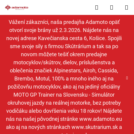
Prejsť
Hľadať
NÁKUP
na
obsah
KOŠÍK
Vážení zákazníci, naša predajňa Adamoto opäť
otvorí svoje brány už 2.3.2026. Nájdete nás na
novej adrese Kavečianska cesta 6, Košice. Spojili
sme svoje sily s firmou Skútrárium a tak sa po
novom môžete tešiť okrem predajne
motocyklov/skútrov, dielov, príslušenstva a
oblečenia značiek Alpinestars, Airoh, Cassida,
Brembo, Motul, 100% a mnoho iného aj na
požičovňu motocyklov, ako aj na jediný oficiálny
MOTO GP Trainer na Slovensku - Simulátor
okruhovej jazdy na reálnej motorke, bez potreby
vodičáku alebo dovŕšenia veku 18 rokov! Nájdete
nás na našej pôvodnej stránke www.adamoto.eu
ako aj na nových stránkach www.skutrarium.sk a