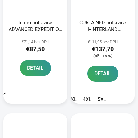
termo nohavice
CURTAINED nohavice
ADVANCED EXPEDITION
HINTERLAND
OXFORD ADVANCED
DRY2DRY™ OXFORD
€71,14 bez DPH
€111,95 bez DPH
čierne
ADVANCED black
€87,50
€137,70
(až –15 %)
DETAIL
DETAIL
S
XL
4XL
5XL