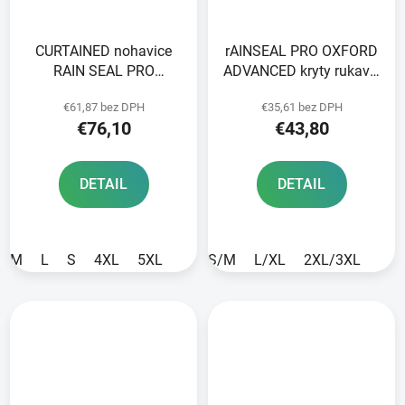
CURTAINED nohavice
rAINSEAL PRO OXFORD
RAIN SEAL PRO
ADVANCED kryty rukavíc
OXFORD ADVANCED
čierne
€61,87 bez DPH
€35,61 bez DPH
black
€76,10
€43,80
DETAIL
DETAIL
M
L
S
4XL
5XL
S/M
L/XL
2XL/3XL