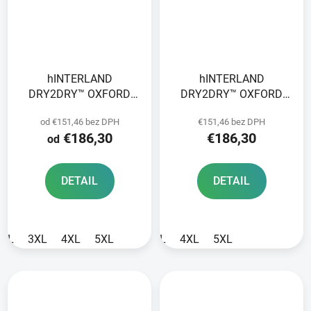
hINTERLAND
hINTERLAND
DRY2DRY™ OXFORD
DRY2DRY™ OXFORD
ADVANCED bunda
ADVANCED bunda
od €151,46 bez DPH
€151,46 bez DPH
modrá/čierna
čierna
€186,30
€186,30
od
DETAIL
DETAIL
L
3XL
4XL
5XL
L
4XL
5XL