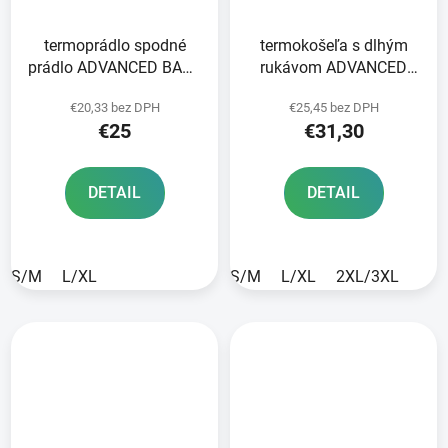
termoprádlo spodné
termokošeľa s dlhým
prádlo ADVANCED BASE
rukávom ADVANCED
LAYER OXFORD
BASE LAYER OXFORD
€20,33 bez DPH
€25,45 bez DPH
ADVANCED šedá/čierna
ADVANCED sivá/čierna
€25
€31,30
DETAIL
DETAIL
S/M
L/XL
S/M
L/XL
2XL/3XL