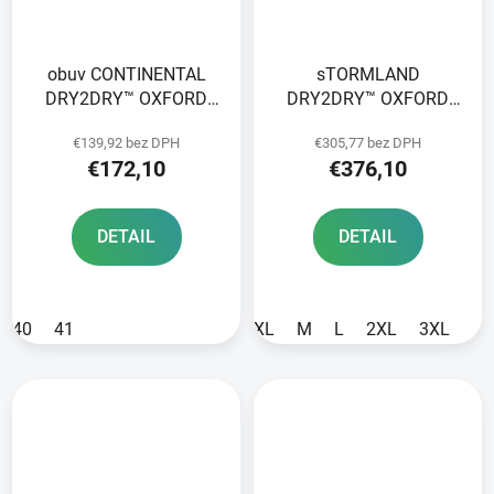
obuv CONTINENTAL
sTORMLAND
DRY2DRY™ OXFORD
DRY2DRY™ OXFORD
ADVANCED
ADVANCED nohavice
€139,92 bez DPH
€305,77 bez DPH
čierne
€172,10
€376,10
DETAIL
DETAIL
40
41
XL
M
L
2XL
3XL