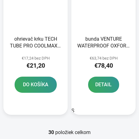
ohrievač krku TECH
bunda VENTURE
TUBE PRO COOLMAX®
WATERPROOF OXFORD
OXFORD ADVANCED
ADVANCED sivá/čierna
€17,24 bez DPH
€63,74 bez DPH
žltý fluo/reflexný
€21,20
€78,40
DO KOŠÍKA
DETAIL
S
30
položiek celkom
O