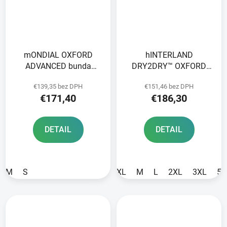
mONDIAL OXFORD
hINTERLAND
ADVANCED bunda
DRY2DRY™ OXFORD
čierna
ADVANCED bunda
€139,35 bez DPH
€151,46 bez DPH
black/grey/yellow fluo
€171,40
€186,30
DETAIL
DETAIL
M
S
XL
M
L
2XL
3XL
5X