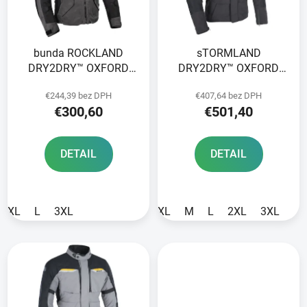
s
p
p
r
r
o
bunda ROCKLAND
sTORMLAND
o
d
DRY2DRY™ OXFORD
DRY2DRY™ OXFORD
d
u
ADVANCED šedá/černá/
ADVANCED bunda
u
k
€244,39 bez DPH
€407,64 bez DPH
červená
čierna
k
t
€300,60
€501,40
t
o
o
v
DETAIL
DETAIL
v
XL
L
3XL
XL
M
L
2XL
3XL