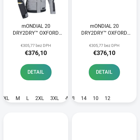
mONDIAL 20
mONDIAL 20
DRY2DRY™ OXFORD
DRY2DRY™ OXFORD
ADVANCED bunda
ADVANCED bunda
€305,77 bez DPH
€305,77 bez DPH
black/grey
svetlo šedá/čierna/
€376,10
€376,10
červená
DETAIL
DETAIL
XL
M
L
2XL
3XL
4XL
8
14
10
12