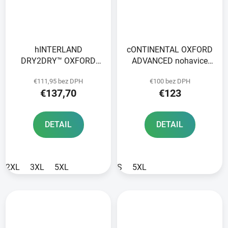
hINTERLAND
cONTINENTAL OXFORD
DRY2DRY™ OXFORD
ADVANCED nohavice
ADVANCED nohavice
svetlý piesok
€111,95 bez DPH
€100 bez DPH
čierne
€137,70
€123
DETAIL
DETAIL
2XL
3XL
5XL
S
5XL