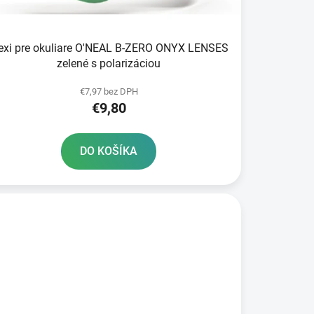
k
t
o
exi pre okuliare O'NEAL B-ZERO ONYX LENSES
v
zelené s polarizáciou
€7,97 bez DPH
€9,80
DO KOŠÍKA