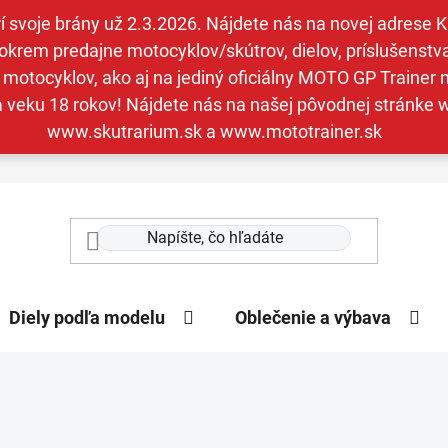
svoje brány už 2.3.2026. Nájdete nás na novej adrese Kav
krem predajne motocyklov/skútrov, dielov, príslušenstva 
otocyklov, ako aj na jediný oficiálny MOTO GP Trainer n
a veku 18 rokov! Nájdete nás na našej pôvodnej stránk
www.skutrarium.sk a www.mototrainer.sk
Diely podľa modelu
Oblečenie a výbava