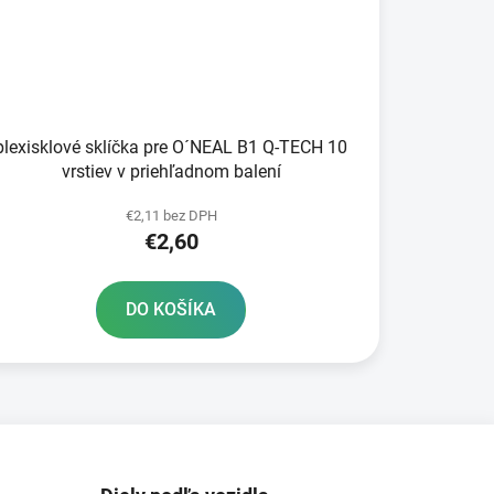
plexisklové sklíčka pre O´NEAL B1 Q-TECH 10
vrstiev v priehľadnom balení
€2,11 bez DPH
€2,60
DO KOŠÍKA