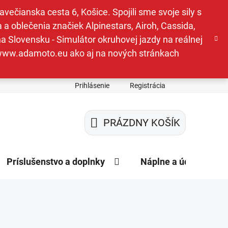
ečianska cesta 6, Košice. Spojili sme svoje sily s
a oblečenia značiek Alpinestars, Airoh, Cassida,
a Slovensku - Simulátor okruhovej jazdy na reálnej
e www.adamoto.eu ako aj na nových stránkach
Prihlásenie
Registrácia
PRÁZDNY KOŠÍK
NÁKUPNÝ
KOŠÍK
Príslušenstvo a doplnky
Náplne a údržba