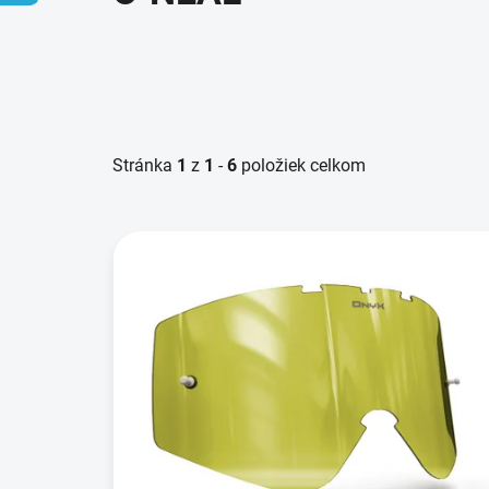
Stránka
1
z
1
-
6
položiek celkom
V
ý
p
i
s
p
r
o
d
u