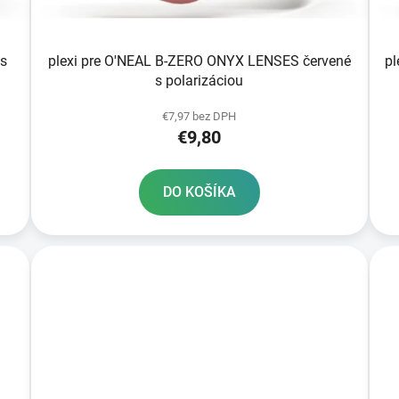
is
plexi pre O'NEAL B-ZERO ONYX LENSES červené
pl
s polarizáciou
€7,97 bez DPH
€9,80
DO KOŠÍKA