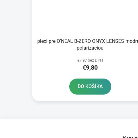
plexi pre O'NEAL B-ZERO ONYX LENSES modr
polarizáciou
€7,97 bez DPH
€9,80
DO KOŠÍKA
Z
á