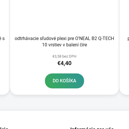
é s
odtrhávacie sľudové plexi pre O'NEAL B2 Q-TECH
10 vrstiev v balení číre
€3,58 bez DPH
€4,40
DO KOŠÍKA
O
v
l
á