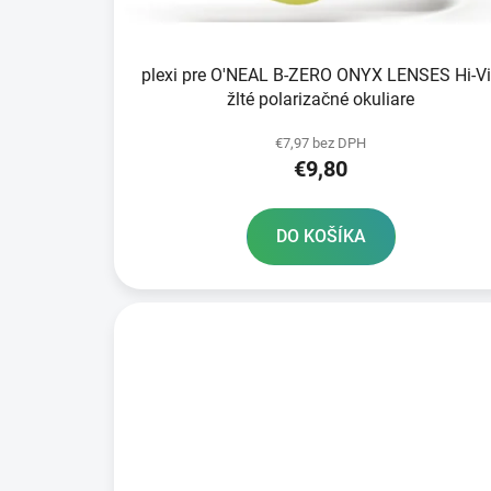
k
t
plexi pre O'NEAL B-ZERO ONYX LENSES Hi-V
o
žlté polarizačné okuliare
v
€7,97 bez DPH
€9,80
DO KOŠÍKA