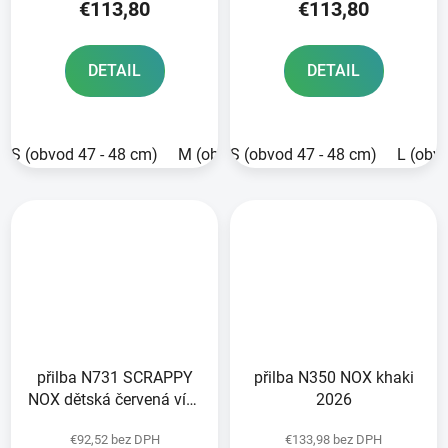
€113,80
€113,80
DETAIL
DETAIL
S (obvod 47 - 48 cm)
M (obvod 49 - 50 cm)
S (obvod 47 - 48 cm)
L (obvod 51 -
L (obv
přilba N731 SCRAPPY
přilba N350 NOX khaki
NOX dětská červená více
2026
bar 2026
€92,52 bez DPH
€133,98 bez DPH