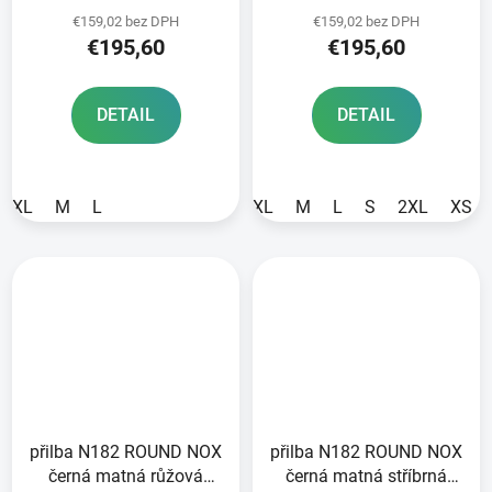
2026
€159,02 bez DPH
€159,02 bez DPH
€195,60
€195,60
DETAIL
DETAIL
XL
M
L
XL
M
L
S
2XL
XS
přilba N182 ROUND NOX
přilba N182 ROUND NOX
černá matná růžová
černá matná stříbrná