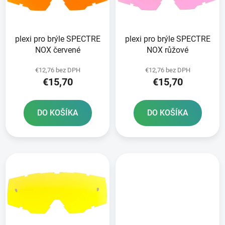
s
p
p
r
r
o
plexi pro brýle SPECTRE
plexi pro brýle SPECTRE
o
d
NOX červené
NOX růžové
d
u
u
k
€12,76 bez DPH
€12,76 bez DPH
k
t
€15,70
€15,70
t
o
o
v
DO KOŠÍKA
DO KOŠÍKA
v