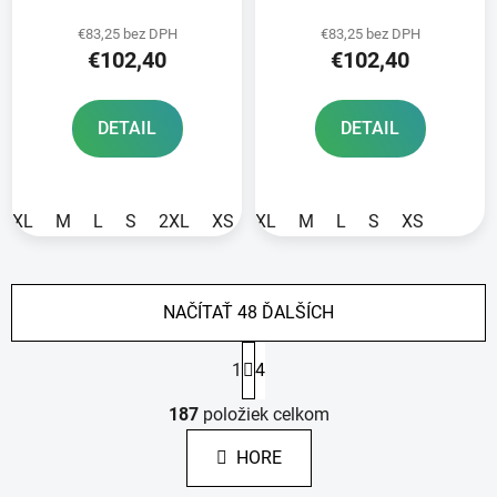
2026
2026
€83,25 bez DPH
€83,25 bez DPH
€102,40
€102,40
DETAIL
DETAIL
XL
M
L
S
2XL
XS
XL
M
L
S
XS
NAČÍTAŤ 48 ĎALŠÍCH
S
1
4
t
r
O
á
187
položiek celkom
v
n
l
k
HORE
á
o
d