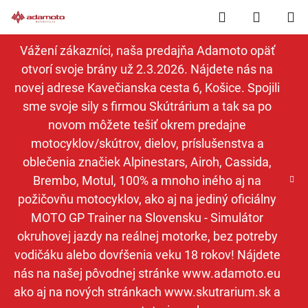
Prejsť
Hľadať
NÁKUP
na
obsah
KOŠÍK
Vážení zákazníci, naša predajňa Adamoto opäť
otvorí svoje brány už 2.3.2026. Nájdete nás na
novej adrese Kavečianska cesta 6, Košice. Spojili
sme svoje sily s firmou Skútrárium a tak sa po
novom môžete tešiť okrem predajne
motocyklov/skútrov, dielov, príslušenstva a
oblečenia značiek Alpinestars, Airoh, Cassida,
Brembo, Motul, 100% a mnoho iného aj na
požičovňu motocyklov, ako aj na jediný oficiálny
MOTO GP Trainer na Slovensku - Simulátor
okruhovej jazdy na reálnej motorke, bez potreby
vodičáku alebo dovŕšenia veku 18 rokov! Nájdete
nás na našej pôvodnej stránke www.adamoto.eu
ako aj na nových stránkach www.skutrarium.sk a