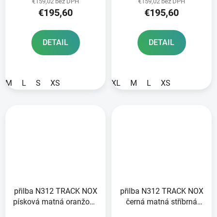
€159,02 bez DPH
€159,02 bez DPH
€195,60
€195,60
DETAIL
DETAIL
M
L
S
XS
XL
M
L
XS
přilba N312 TRACK NOX
přilba N312 TRACK NOX
písková matná oranžová
černá matná stříbrná
2026
2026