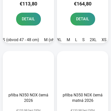
€113,80
€164,80
DETAIL
DETAIL
S (obvod 47 - 48 cm)
M (obvod 49 - 50 cm)
XL
M
L
S
L (obvod 51 -
2XL
XS
přilba N350 NOX černá
přilba N350 NOX černá
2026
matná 2026
€133,98 bez DPH
€133,98 bez DPH