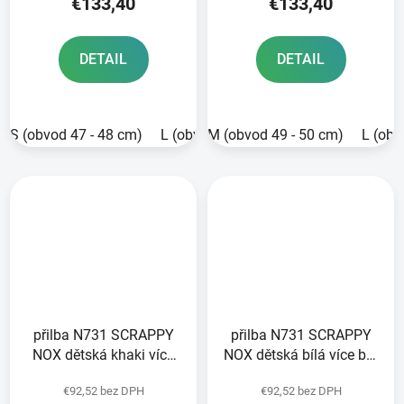
€133,40
€133,40
DETAIL
DETAIL
S (obvod 47 - 48 cm)
L (obvod 51 - 52 cm)
M (obvod 49 - 50 cm)
2XL (obvod 55
L (obv
přilba N731 SCRAPPY
přilba N731 SCRAPPY
NOX dětská khaki více
NOX dětská bílá více bar
bar 2026
2026
€92,52 bez DPH
€92,52 bez DPH