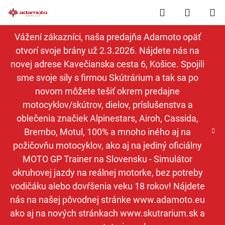
Prejsť
Hľadať
NÁKUP
na
obsah
KOŠÍK
Vážení zákazníci, naša predajňa Adamoto opäť
otvorí svoje brány už 2.3.2026. Nájdete nás na
novej adrese Kavečianska cesta 6, Košice. Spojili
sme svoje sily s firmou Skútrárium a tak sa po
novom môžete tešiť okrem predajne
motocyklov/skútrov, dielov, príslušenstva a
oblečenia značiek Alpinestars, Airoh, Cassida,
Brembo, Motul, 100% a mnoho iného aj na
požičovňu motocyklov, ako aj na jediný oficiálny
MOTO GP Trainer na Slovensku - Simulátor
okruhovej jazdy na reálnej motorke, bez potreby
vodičáku alebo dovŕšenia veku 18 rokov! Nájdete
nás na našej pôvodnej stránke www.adamoto.eu
ako aj na nových stránkach www.skutrarium.sk a