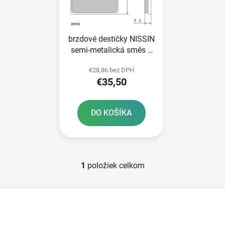
s
p
p
r
r
o
brzdové destičky NISSIN
o
d
semi-metalická směs 2
d
u
ks v balení
u
k
€28,86 bez DPH
k
t
€35,50
t
o
o
v
DO KOŠÍKA
v
1
položiek celkom
O
v
l
Z
á
á
d
p