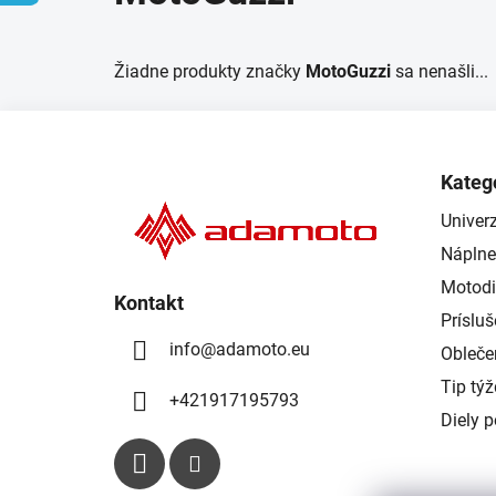
Žiadne produkty značky
MotoGuzzi
sa nenašli...
Z
á
Kateg
p
Univerz
ä
Náplne
t
i
Motodi
Kontakt
e
Príslu
info
@
adamoto.eu
Obleče
Tip tý
+421917195793
Diely 