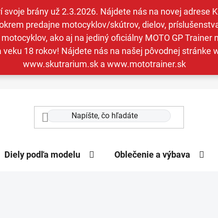
svoje brány už 2.3.2026. Nájdete nás na novej adrese Kav
krem predajne motocyklov/skútrov, dielov, príslušenstva 
otocyklov, ako aj na jediný oficiálny MOTO GP Trainer n
a veku 18 rokov! Nájdete nás na našej pôvodnej stránk
www.skutrarium.sk a www.mototrainer.sk
Diely podľa modelu
Oblečenie a výbava