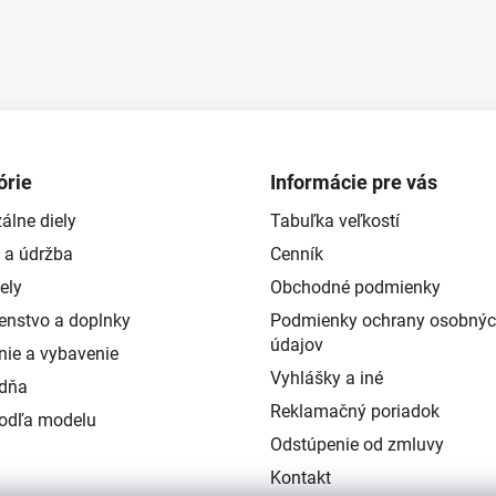
órie
Informácie pre vás
álne diely
Tabuľka veľkostí
 a údržba
Cenník
ely
Obchodné podmienky
šenstvo a doplnky
Podmienky ochrany osobný
údajov
nie a vybavenie
Vyhlášky a iné
ždňa
Reklamačný poriadok
podľa modelu
Odstúpenie od zmluvy
Kontakt