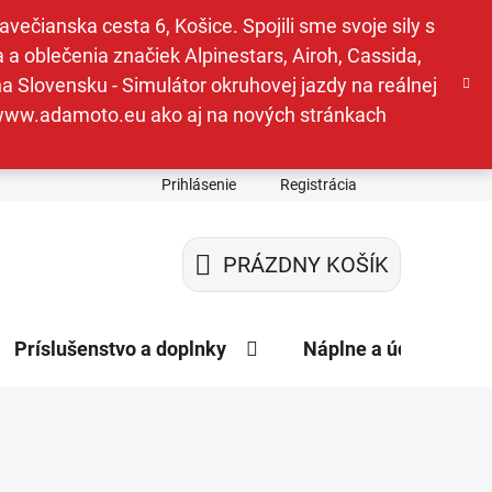
ečianska cesta 6, Košice. Spojili sme svoje sily s
a oblečenia značiek Alpinestars, Airoh, Cassida,
a Slovensku - Simulátor okruhovej jazdy na reálnej
e www.adamoto.eu ako aj na nových stránkach
Prihlásenie
Registrácia
PRÁZDNY KOŠÍK
NÁKUPNÝ
KOŠÍK
Príslušenstvo a doplnky
Náplne a údržba