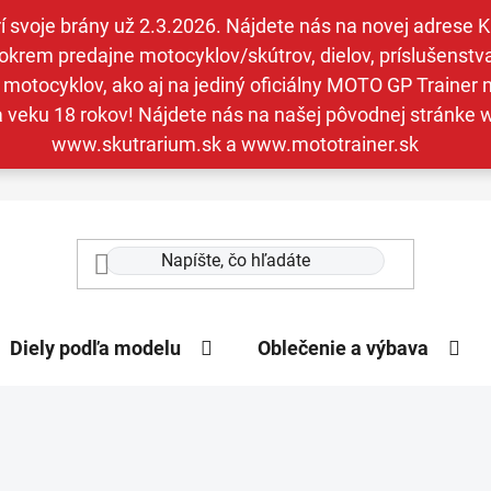
svoje brány už 2.3.2026. Nájdete nás na novej adrese Kav
krem predajne motocyklov/skútrov, dielov, príslušenstva 
otocyklov, ako aj na jediný oficiálny MOTO GP Trainer n
a veku 18 rokov! Nájdete nás na našej pôvodnej stránk
www.skutrarium.sk a www.mototrainer.sk
Diely podľa modelu
Oblečenie a výbava