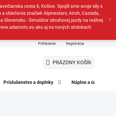
ečianska cesta 6, Košice. Spojili sme svoje sily s
a oblečenia značiek Alpinestars, Airoh, Cassida,
a Slovensku - Simulátor okruhovej jazdy na reálnej
e www.adamoto.eu ako aj na nových stránkach
Prihlásenie
Registrácia
PRÁZDNY KOŠÍK
NÁKUPNÝ
KOŠÍK
Príslušenstvo a doplnky
Náplne a údržba