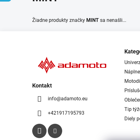
Žiadne produkty značky
MINT
sa nenašli...
Z
á
Kateg
p
Univerz
ä
Náplne
t
i
Motodi
Kontakt
e
Príslu
info
@
adamoto.eu
Obleče
Tip tý
+421917195793
Diely 