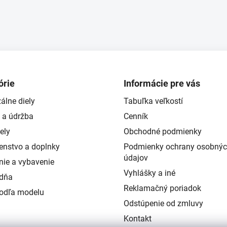
órie
Informácie pre vás
álne diely
Tabuľka veľkostí
 a údržba
Cenník
ely
Obchodné podmienky
šenstvo a doplnky
Podmienky ochrany osobný
údajov
nie a vybavenie
Vyhlášky a iné
ždňa
Reklamačný poriadok
podľa modelu
Odstúpenie od zmluvy
Kontakt