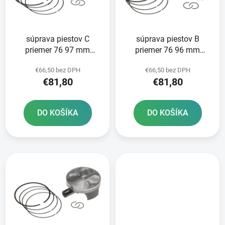
s
p
p
r
r
o
súprava piestov C
súprava piestov B
o
d
priemer 76 97 mm
priemer 76 96 mm
d
u
Yamaha METEOR
Yamaha METEOR
u
k
€66,50 bez DPH
€66,50 bez DPH
PISTON
PISTON
k
t
€81,80
€81,80
t
o
o
v
DO KOŠÍKA
DO KOŠÍKA
v