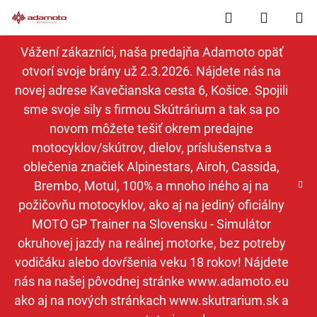
Prejsť
Hľadať
NÁKUP
na
obsah
KOŠÍK
Vážení zákazníci, naša predajňa Adamoto opäť
otvorí svoje brány už 2.3.2026. Nájdete nás na
novej adrese Kavečianska cesta 6, Košice. Spojili
sme svoje sily s firmou Skútrárium a tak sa po
novom môžete tešiť okrem predajne
motocyklov/skútrov, dielov, príslušenstva a
oblečenia značiek Alpinestars, Airoh, Cassida,
Brembo, Motul, 100% a mnoho iného aj na
požičovňu motocyklov, ako aj na jediný oficiálny
MOTO GP Trainer na Slovensku - Simulátor
okruhovej jazdy na reálnej motorke, bez potreby
vodičáku alebo dovŕšenia veku 18 rokov! Nájdete
nás na našej pôvodnej stránke www.adamoto.eu
ako aj na nových stránkach www.skutrarium.sk a