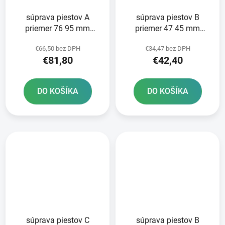
súprava piestov A
súprava piestov B
priemer 76 95 mm
priemer 47 45 mm
Yamaha METEOR
Yamaha METEOR
€66,50 bez DPH
€34,47 bez DPH
PISTON
PISTON
€81,80
€42,40
DO KOŠÍKA
DO KOŠÍKA
súprava piestov C
súprava piestov B