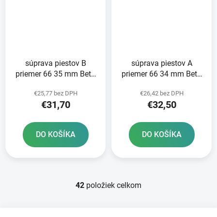
súprava piestov B
súprava piestov A
priemer 66 35 mm Beta
priemer 66 34 mm Beta
METEOR PISTON
METEOR PISTON
€25,77 bez DPH
€26,42 bez DPH
€31,70
€32,50
DO KOŠÍKA
DO KOŠÍKA
42
položiek celkom
O
v
l
Z