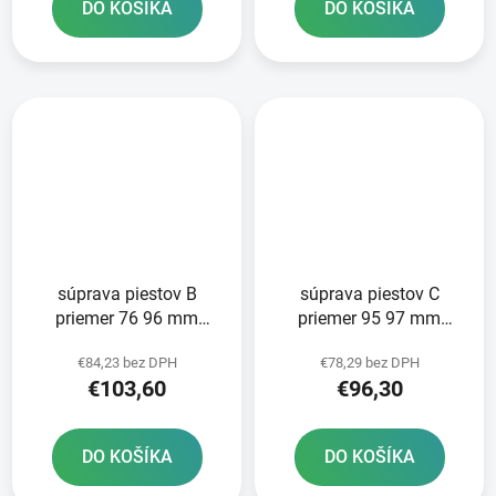
DO KOŠÍKA
DO KOŠÍKA
súprava piestov B
súprava piestov C
priemer 76 96 mm
priemer 95 97 mm
Kawasaki METEOR
Honda METEOR PISTON
€84,23 bez DPH
€78,29 bez DPH
PISTON
€103,60
€96,30
DO KOŠÍKA
DO KOŠÍKA