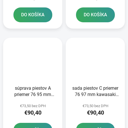
DO KOŠÍKA
DO KOŠÍKA
súprava piestov A
sada piestov C priemer
priemer 76 95 mm
76 97 mm kawasaki
Kawasaki METEOR
METEOR PISTON
€73,50 bez DPH
€73,50 bez DPH
PISTON
€90,40
€90,40