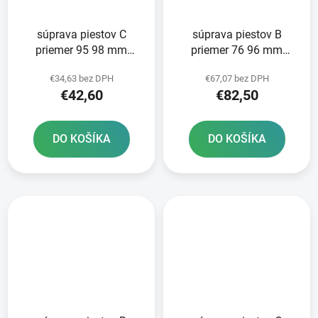
súprava piestov C
súprava piestov B
priemer 95 98 mm
priemer 76 96 mm
Kawasaki METEOR
Kawasaki METEOR
€34,63 bez DPH
€67,07 bez DPH
PISTON
PISTON
€42,60
€82,50
DO KOŠÍKA
DO KOŠÍKA