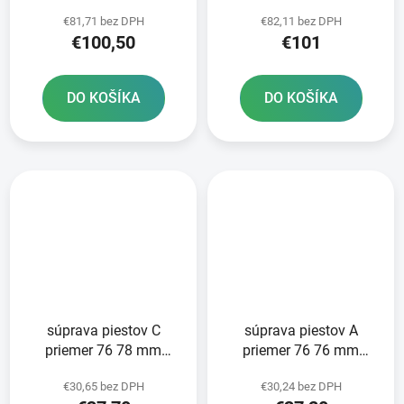
Husaberg METEOR
Husaberg METEOR
€81,71 bez DPH
€82,11 bez DPH
PISTON
PISTON
€100,50
€101
DO KOŠÍKA
DO KOŠÍKA
súprava piestov C
súprava piestov A
priemer 76 78 mm
priemer 76 76 mm
Honda METEOR PISTON
Honda METEOR PISTON
€30,65 bez DPH
€30,24 bez DPH