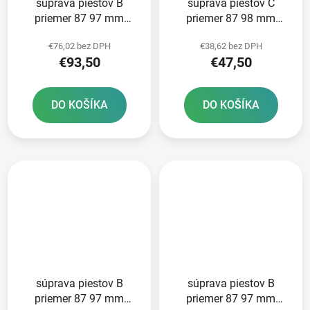
súprava piestov B
súprava piestov C
priemer 87 97 mm
priemer 87 98 mm
Husqvarna METEOR
Husaberg METEOR
€76,02 bez DPH
€38,62 bez DPH
PISTON
PISTON
€93,50
€47,50
DO KOŠÍKA
DO KOŠÍKA
súprava piestov B
súprava piestov B
priemer 87 97 mm
priemer 87 97 mm