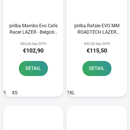
prilba Mambo Evo Cafe
prilba Rafale EVO MM
Racer LAZER - Belgicko
ROADTECH LAZER
imitácia brúseného
black-fluo yellow-matte
€83,66 bez DPH
€93,90 bez DPH
hliníka
€102,90
€115,50
DETAIL
DETAIL
S
XS
2XL