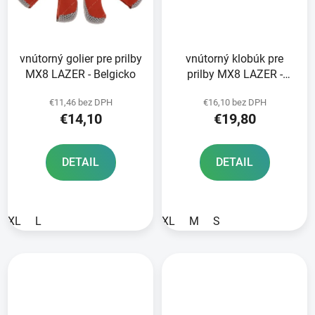
vnútorný golier pre prilby
vnútorný klobúk pre
MX8 LAZER - Belgicko
prilby MX8 LAZER -
Belgicko
€11,46 bez DPH
€16,10 bez DPH
€14,10
€19,80
DETAIL
DETAIL
XL
L
XL
M
S