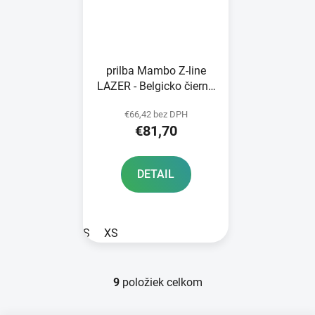
prilba Mambo Z-line
LAZER - Belgicko čierna
matná
€66,42 bez DPH
€81,70
DETAIL
S
XS
9
položiek celkom
O
v