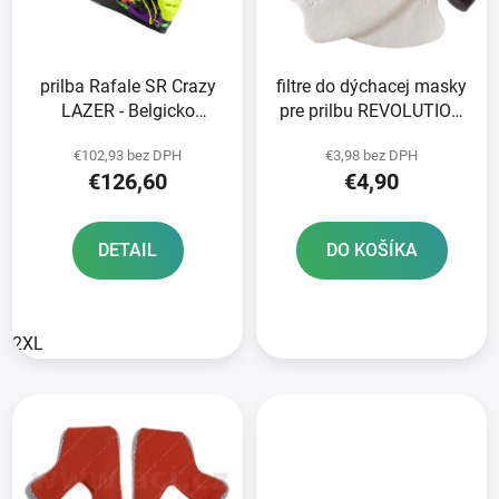
s
p
p
r
r
o
prilba Rafale SR Crazy
filtre do dýchacej masky
o
d
LAZER - Belgicko
pre prilbu REVOLUTION
d
u
čierna/fialová/fluo
LAZER - Belgicko
u
k
€102,93 bez DPH
€3,98 bez DPH
zelená
k
t
€126,60
€4,90
t
o
o
v
DETAIL
DO KOŠÍKA
v
2XL