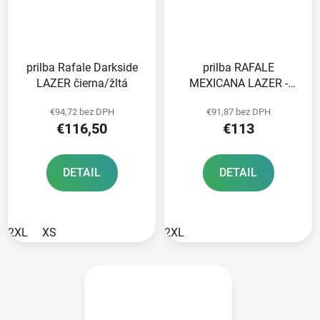
prilba Rafale Darkside
prilba RAFALE
LAZER čierna/žltá
MEXICANA LAZER -
Belgium black/multi
€94,72 bez DPH
€91,87 bez DPH
€116,50
€113
DETAIL
DETAIL
2XL
XS
2XL