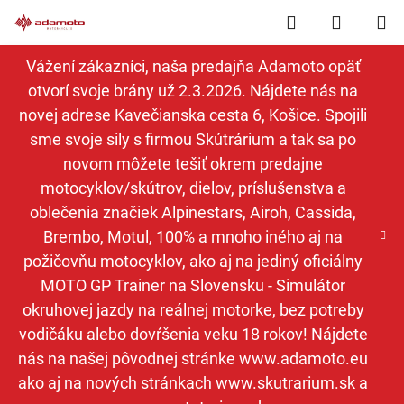
Prejsť
Hľadať
NÁKUP
na
obsah
KOŠÍK
Vážení zákazníci, naša predajňa Adamoto opäť
otvorí svoje brány už 2.3.2026. Nájdete nás na
novej adrese Kavečianska cesta 6, Košice. Spojili
sme svoje sily s firmou Skútrárium a tak sa po
novom môžete tešiť okrem predajne
motocyklov/skútrov, dielov, príslušenstva a
oblečenia značiek Alpinestars, Airoh, Cassida,
Brembo, Motul, 100% a mnoho iného aj na
požičovňu motocyklov, ako aj na jediný oficiálny
MOTO GP Trainer na Slovensku - Simulátor
okruhovej jazdy na reálnej motorke, bez potreby
vodičáku alebo dovŕšenia veku 18 rokov! Nájdete
nás na našej pôvodnej stránke www.adamoto.eu
ako aj na nových stránkach www.skutrarium.sk a