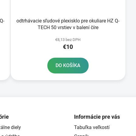
 Q-
odtrhávacie sľudové plexisklo pre okuliare HZ Q-
TECH 50 vrstiev v balení číre
€8,13 bez DPH
€10
DO KOŠÍKA
O
v
l
á
d
órie
Informácie pre vás
a
álne diely
Tabuľka veľkostí
c