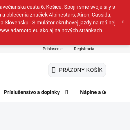
ečianska cesta 6, Košice. Spojili sme svoje sily s
a oblečenia značiek Alpinestars, Airoh, Cassida,
a Slovensku - Simulátor okruhovej jazdy na reálnej
e www.adamoto.eu ako aj na nových stránkach
Prihlásenie
Registrácia
PRÁZDNY KOŠÍK
NÁKUPNÝ
KOŠÍK
Príslušenstvo a doplnky
Náplne a údržba