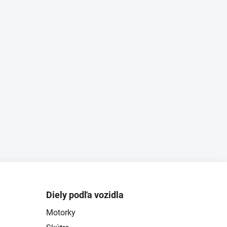
k
t
o
v
Diely podľa vozidla
Motorky