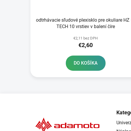
k
t
odtrhávacie sľudové plexisklo pre okuliare HZ
o
TECH 10 vrstiev v balení číre
v
€2,11 bez DPH
€2,60
DO KOŠÍKA
Z
á
Kateg
p
Univerz
ä