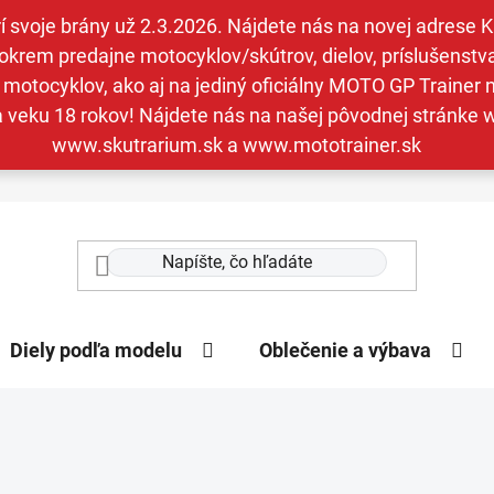
svoje brány už 2.3.2026. Nájdete nás na novej adrese Kav
krem predajne motocyklov/skútrov, dielov, príslušenstva 
otocyklov, ako aj na jediný oficiálny MOTO GP Trainer n
a veku 18 rokov! Nájdete nás na našej pôvodnej stránk
www.skutrarium.sk a www.mototrainer.sk
Diely podľa modelu
Oblečenie a výbava