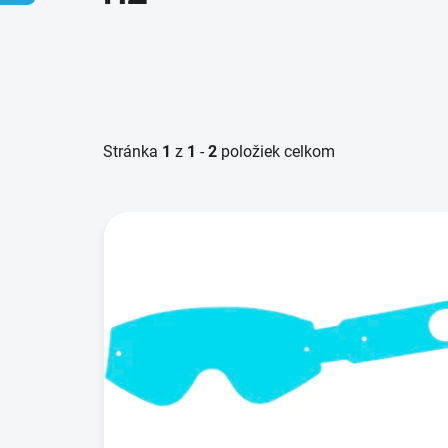
Stránka
1
z
1
-
2
položiek celkom
V
ý
p
i
s
p
r
o
d
u