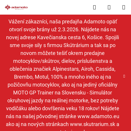
Prejsť
Hľadať
NÁKUP
na
obsah
KOŠÍK
Vážení zákazníci, naša predajňa Adamoto opäť
otvorí svoje brány už 2.3.2026. Nájdete nás na
novej adrese Kavečianska cesta 6, Košice. Spojili
sme svoje sily s firmou Skútrárium a tak sa po
novom môžete tešiť okrem predajne
motocyklov/skútrov, dielov, príslušenstva a
oblečenia značiek Alpinestars, Airoh, Cassida,
Brembo, Motul, 100% a mnoho iného aj na
požičovňu motocyklov, ako aj na jediný oficiálny
MOTO GP Trainer na Slovensku - Simulátor
okruhovej jazdy na reálnej motorke, bez potreby
vodičáku alebo dovŕšenia veku 18 rokov! Nájdete
nás na našej pôvodnej stránke www.adamoto.eu
ako aj na nových stránkach www.skutrarium.sk a