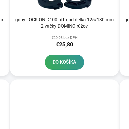
mm
gripy LOCK-ON D100 offroad délka 125/130 mm
g
2 vačky DOMINO růžov
€20,98 bez DPH
€25,80
DO KOŠÍKA