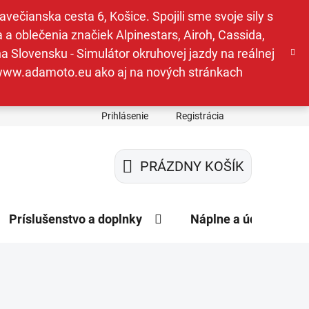
ečianska cesta 6, Košice. Spojili sme svoje sily s
a oblečenia značiek Alpinestars, Airoh, Cassida,
a Slovensku - Simulátor okruhovej jazdy na reálnej
e www.adamoto.eu ako aj na nových stránkach
Prihlásenie
Registrácia
PRÁZDNY KOŠÍK
NÁKUPNÝ
KOŠÍK
Príslušenstvo a doplnky
Náplne a údržba