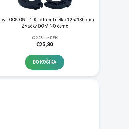
k
t
o
ripy LOCK-ON D100 offroad délka 125/130 mm
v
2 vačky DOMINO černé
€20,98 bez DPH
€25,80
DO KOŠÍKA