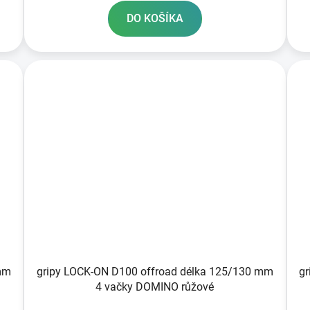
DO KOŠÍKA
mm
gripy LOCK-ON D100 offroad délka 125/130 mm
g
4 vačky DOMINO růžové