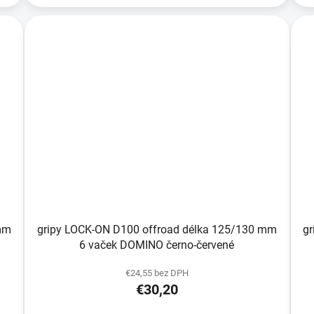
mm
gripy LOCK-ON D100 offroad délka 125/130 mm
g
6 vaček DOMINO černo-červené
€24,55 bez DPH
€30,20