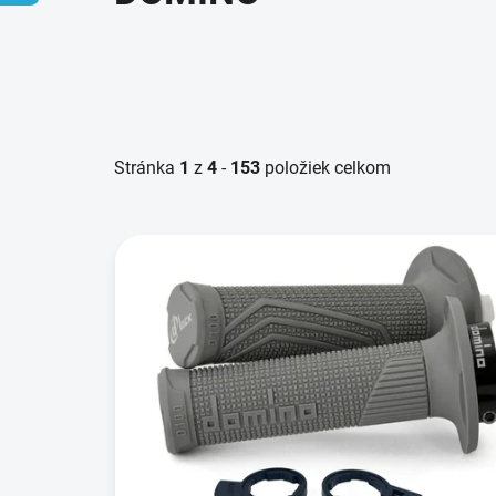
Stránka
1
z
4
-
153
položiek celkom
V
ý
p
i
s
p
r
o
d
u