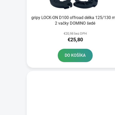
k
t
gripy LOCK-ON D100 offroad délka 125/130 
o
2 vačky DOMINO šedé
v
€20,98 bez DPH
€25,80
DO KOŠÍKA