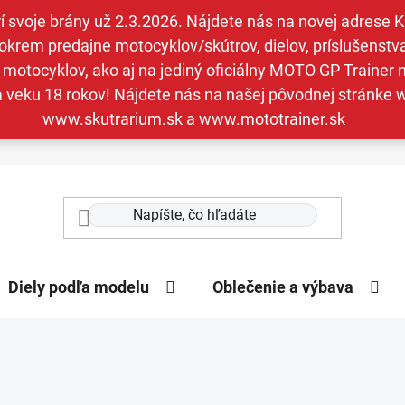
svoje brány už 2.3.2026. Nájdete nás na novej adrese Kav
krem predajne motocyklov/skútrov, dielov, príslušenstva 
otocyklov, ako aj na jediný oficiálny MOTO GP Trainer n
a veku 18 rokov! Nájdete nás na našej pôvodnej stránk
www.skutrarium.sk a www.mototrainer.sk
Diely podľa modelu
Oblečenie a výbava