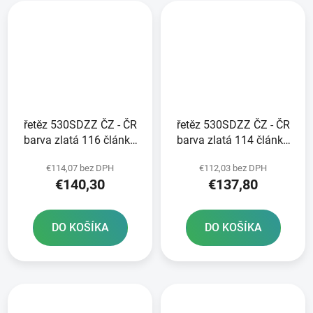
řetěz 530SDZZ ČZ - ČR
řetěz 530SDZZ ČZ - ČR
barva zlatá 116 článků
barva zlatá 114 článků
vč nýtovací spojky
vč nýtovací spojky
€114,07 bez DPH
€112,03 bez DPH
RIVET
RIVET
€140,30
€137,80
DO KOŠÍKA
DO KOŠÍKA