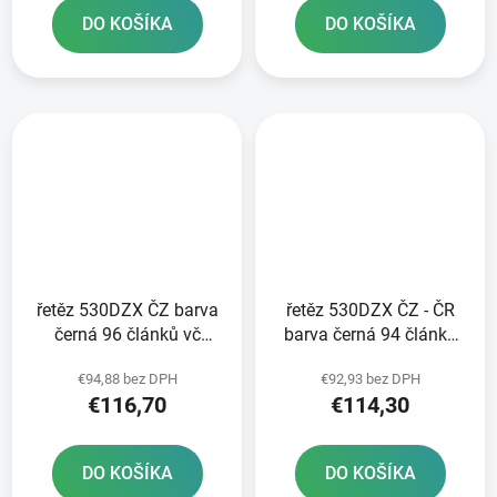
DO KOŠÍKA
DO KOŠÍKA
řetěz 530DZX ČZ barva
řetěz 530DZX ČZ - ČR
černá 96 článků vč
barva černá 94 článků
nýtovací spojky RIVET
vč nýtovací spojky
€94,88 bez DPH
€92,93 bez DPH
RIVET
€116,70
€114,30
DO KOŠÍKA
DO KOŠÍKA