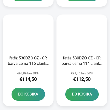
řetěz 530DZO ČZ - ČR
řetěz 530DZO ČZ - ČR
barva černá 116 článků
barva černá 114 článků
vč nýtovací spojky
vč nýtovací spojky
€93,09 bez DPH
€91,46 bez DPH
RIVET
RIVET
€114,50
€112,50
DO KOŠÍKA
DO KOŠÍKA