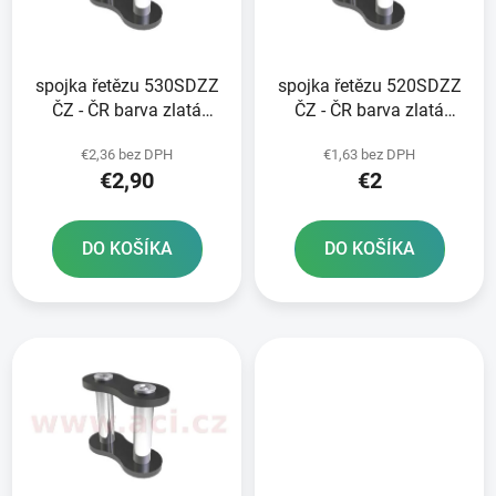
s
p
p
r
r
o
spojka řetězu 530SDZZ
spojka řetězu 520SDZZ
o
d
ČZ - ČR barva zlatá
ČZ - ČR barva zlatá
d
u
nýtovací typ RIVET
nýtovací typ RIVET
u
k
€2,36 bez DPH
€1,63 bez DPH
k
t
€2,90
€2
t
o
o
v
DO KOŠÍKA
DO KOŠÍKA
v