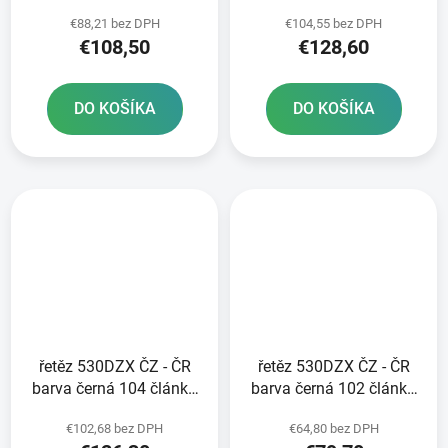
vč nýtovací spojky
vč nýtovací spojky
€88,21 bez DPH
€104,55 bez DPH
RIVET
RIVET
€108,50
€128,60
DO KOŠÍKA
DO KOŠÍKA
řetěz 530DZX ČZ - ČR
řetěz 530DZX ČZ - ČR
barva černá 104 článků
barva černá 102 článků
vč nýtovací spojky
vč nýtovací spojky
€102,68 bez DPH
€64,80 bez DPH
RIVET
RIVET