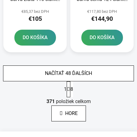
vč nýtovací spojky
vč nýtovací spojky
€85,37 bez DPH
€117,80 bez DPH
RIVET
RIVET
€105
€144,90
DO KOŠÍKA
DO KOŠÍKA
NAČÍTAŤ 48 ĎALŠÍCH
S
1
8
t
r
O
á
371
položiek celkom
v
n
l
k
HORE
á
o
d
v
a
a
Z
c
n