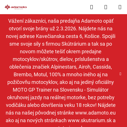
Prejsť
Hľadať
NÁKUP
na
obsah
KOŠÍK
Vážení zákazníci, naša predajňa Adamoto opäť
otvorí svoje brány už 2.3.2026. Nájdete nás na
novej adrese Kavečianska cesta 6, Košice. Spojili
sme svoje sily s firmou Skútrárium a tak sa po
novom môžete tešiť okrem predajne
motocyklov/skútrov, dielov, príslušenstva a
oblečenia značiek Alpinestars, Airoh, Cassida,
Brembo, Motul, 100% a mnoho iného aj na
požičovňu motocyklov, ako aj na jediný oficiálny
MOTO GP Trainer na Slovensku - Simulátor
okruhovej jazdy na reálnej motorke, bez potreby
vodičáku alebo dovŕšenia veku 18 rokov! Nájdete
nás na našej pôvodnej stránke www.adamoto.eu
ako aj na nových stránkach www.skutrarium.sk a