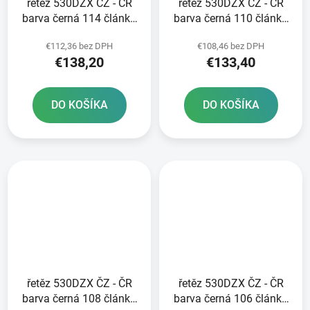
řetěz 530DZX ČZ - ČR
řetěz 530DZX ČZ - ČR
barva černá 114 článků
barva černá 110 článků
vč nýtovací spojky
vč nýtovací spojky
€112,36 bez DPH
€108,46 bez DPH
RIVET
RIVET
€138,20
€133,40
DO KOŠÍKA
DO KOŠÍKA
řetěz 530DZX ČZ - ČR
řetěz 530DZX ČZ - ČR
barva černá 108 článků
barva černá 106 článků