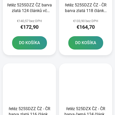
řetěz 525SDZZ ČZ barva
řetěz 525SDZZ ČZ - ČR
zlatá 124 článků vč
barva zlatá 118 článků
nýtovací spojky RIVET
vč nýtovací spojky
€140,57 bez DPH
€133,90 bez DPH
RIVET
€172,90
€164,70
DO KOŠÍKA
DO KOŠÍKA
řetěz 525SDZZ ČZ - ČR
řetěz 525DZX ČZ - ČR
barva zlatá 116 článků
barva černá 124 článků