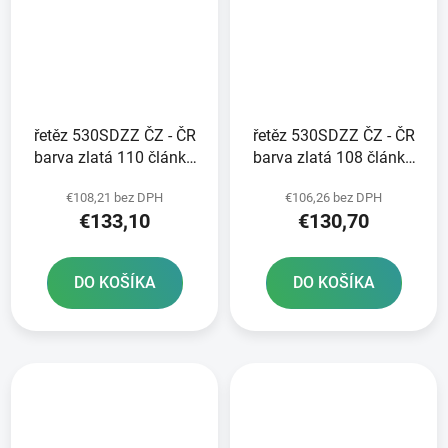
řetěz 530SDZZ ČZ - ČR
řetěz 530SDZZ ČZ - ČR
barva zlatá 110 článků
barva zlatá 108 článků
vč nýtovací spojky
vč nýtovací spojky
€108,21 bez DPH
€106,26 bez DPH
RIVET
RIVET
€133,10
€130,70
DO KOŠÍKA
DO KOŠÍKA