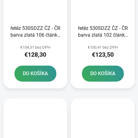
řetěz 530SDZZ ČZ - ČR
řetěz 530SDZZ ČZ - ČR
barva zlatá 106 článků
barva zlatá 102 článků
vč nýtovací spojky
vč nýtovací spojky
€104,31 bez DPH
€100,41 bez DPH
RIVET
RIVET
€128,30
€123,50
DO KOŠÍKA
DO KOŠÍKA