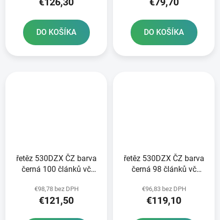
€126,30
€79,70
DO KOŠÍKA
DO KOŠÍKA
řetěz 530DZX ČZ barva
řetěz 530DZX ČZ barva
černá 100 článků vč
černá 98 článků vč
nýtovací spojky RIVET
nýtovací spojky RIVET
€98,78 bez DPH
€96,83 bez DPH
€121,50
€119,10