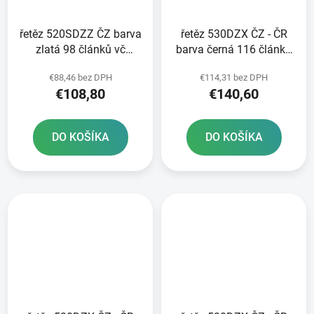
řetěz 520SDZZ ČZ barva
řetěz 530DZX ČZ - ČR
zlatá 98 článků vč
barva černá 116 článků
nýtovací spojky RIVET
vč nýtovací spojky
€88,46 bez DPH
€114,31 bez DPH
RIVET
€108,80
€140,60
DO KOŠÍKA
DO KOŠÍKA