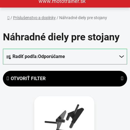
www.mototrainer.sk
Domov
/
Príslušenstvo a doplnky
/
Náhradné diely pre stojany
Náhradné diely pre stojany
R
Radiť podľa:
Odporúčame
a
d
e
OTVORIŤ FILTER
n
i
V
e
ý
p
p
r
i
o
s
d