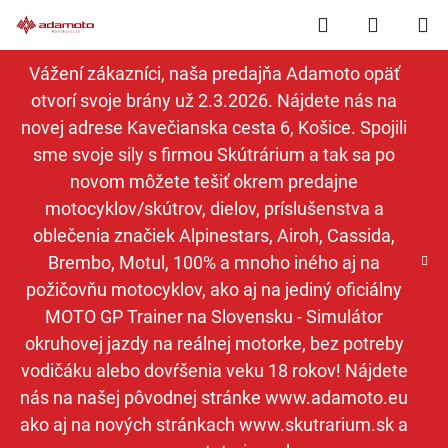
Prejsť
Hľadať
NÁKUP
na
obsah
KOŠÍK
Vážení zákazníci, naša predajňa Adamoto opäť
otvorí svoje brány už 2.3.2026. Nájdete nás na
novej adrese Kavečianska cesta 6, Košice. Spojili
sme svoje sily s firmou Skútrárium a tak sa po
novom môžete tešiť okrem predajne
motocyklov/skútrov, dielov, príslušenstva a
oblečenia značiek Alpinestars, Airoh, Cassida,
Brembo, Motul, 100% a mnoho iného aj na
požičovňu motocyklov, ako aj na jediný oficiálny
MOTO GP Trainer na Slovensku - Simulátor
okruhovej jazdy na reálnej motorke, bez potreby
vodičáku alebo dovŕšenia veku 18 rokov! Nájdete
nás na našej pôvodnej stránke www.adamoto.eu
ako aj na nových stránkach www.skutrarium.sk a