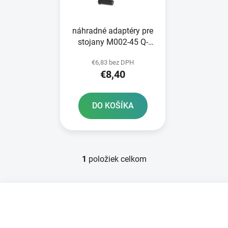
p
u
r
k
náhradné adaptéry pre
o
t
stojany M002-45 Q-
d
o
TECH pár čierne
u
v
€6,83 bez DPH
k
€8,40
t
o
DO KOŠÍKA
v
1
položiek celkom
O
v
l
Z
á
á
d
p
a