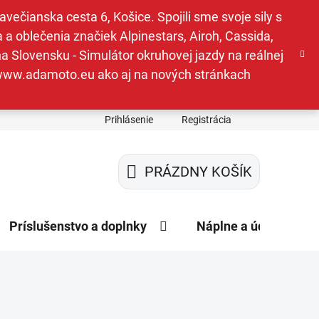
ečianska cesta 6, Košice. Spojili sme svoje sily s
a oblečenia značiek Alpinestars, Airoh, Cassida,
a Slovensku - Simulátor okruhovej jazdy na reálnej
e www.adamoto.eu ako aj na nových stránkach
Prihlásenie
Registrácia
PRÁZDNY KOŠÍK
NÁKUPNÝ
KOŠÍK
Príslušenstvo a doplnky
Náplne a údržba