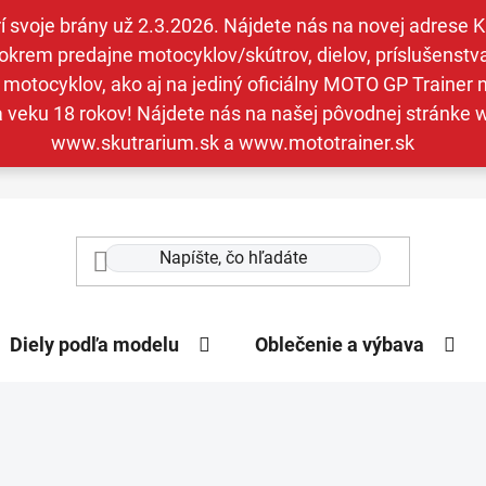
svoje brány už 2.3.2026. Nájdete nás na novej adrese Kav
krem predajne motocyklov/skútrov, dielov, príslušenstva 
otocyklov, ako aj na jediný oficiálny MOTO GP Trainer n
a veku 18 rokov! Nájdete nás na našej pôvodnej stránk
www.skutrarium.sk a www.mototrainer.sk
Diely podľa modelu
Oblečenie a výbava