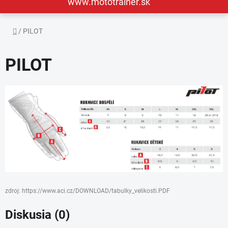
www.mototrainer.sk
Domov
/
PILOT
PILOT
zdroj: https://www.aci.cz/DOWNLOAD/tabulky_velikosti.PDF
Diskusia (0)