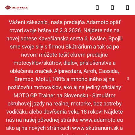
Prejsť
Hľadať
NÁKUP
na
obsah
KOŠÍK
Vážení zákazníci, naša predajňa Adamoto opäť
otvorí svoje brány už 2.3.2026. Nájdete nás na
novej adrese Kavečianska cesta 6, Košice. Spojili
sme svoje sily s firmou Skútrárium a tak sa po
novom môžete tešiť okrem predajne
motocyklov/skútrov, dielov, príslušenstva a
oblečenia značiek Alpinestars, Airoh, Cassida,
Brembo, Motul, 100% a mnoho iného aj na
požičovňu motocyklov, ako aj na jediný oficiálny
MOTO GP Trainer na Slovensku - Simulátor
okruhovej jazdy na reálnej motorke, bez potreby
vodičáku alebo dovŕšenia veku 18 rokov! Nájdete
nás na našej pôvodnej stránke www.adamoto.eu
ako aj na nových stránkach www.skutrarium.sk a