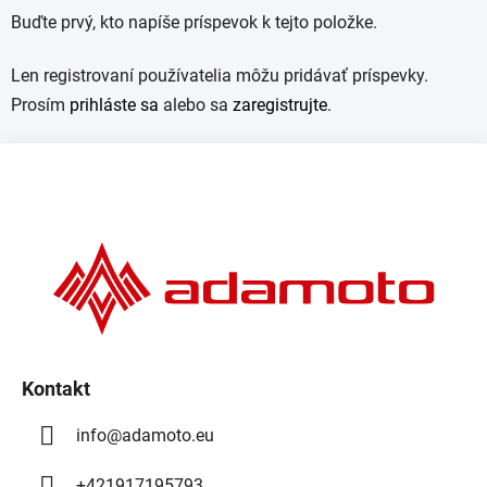
Buďte prvý, kto napíše príspevok k tejto položke.
Len registrovaní používatelia môžu pridávať príspevky.
Prosím
prihláste sa
alebo sa
zaregistrujte
.
Z
á
p
ä
t
i
e
Kontakt
info
@
adamoto.eu
+421917195793