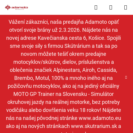
Prejsť
Hľadať
NÁKUP
na
obsah
KOŠÍK
Vážení zákazníci, naša predajňa Adamoto opäť
otvorí svoje brány už 2.3.2026. Nájdete nás na
novej adrese Kavečianska cesta 6, Košice. Spojili
sme svoje sily s firmou Skútrárium a tak sa po
novom môžete tešiť okrem predajne
motocyklov/skútrov, dielov, príslušenstva a
oblečenia značiek Alpinestars, Airoh, Cassida,
Brembo, Motul, 100% a mnoho iného aj na
požičovňu motocyklov, ako aj na jediný oficiálny
MOTO GP Trainer na Slovensku - Simulátor
okruhovej jazdy na reálnej motorke, bez potreby
vodičáku alebo dovŕšenia veku 18 rokov! Nájdete
nás na našej pôvodnej stránke www.adamoto.eu
ako aj na nových stránkach www.skutrarium.sk a