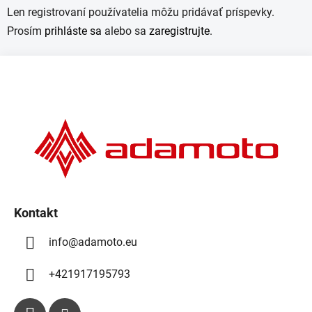
Len registrovaní používatelia môžu pridávať príspevky.
Prosím
prihláste sa
alebo sa
zaregistrujte
.
Z
á
p
ä
t
i
e
Kontakt
info
@
adamoto.eu
+421917195793